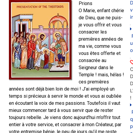
D
Prions
v
O Marie, enfant chérie
i
de Dieu, que ne puis-
je vous offrir et vous
consacrer les
premières années de
u
ma vie, comme vous
o
vous êtes offerte et
consacrée au
Seigneur dans le
C
Temple ! mais, hélas !
D
ces premières
années sont déjà bien loin de moi ! J’ai employé un
L
temps si précieux à servir le monde et vous ai oubliée
!
en écoutant la voix de mes passions. Toutefois il vaut
mieux commencer tard à vous servir que de rester
toujours rebelle. Je viens donc aujourd’hui m’offrir tout
q
entier à votre service, et consacrer à mon Créateur, par
p
votre entremise bénie, le peu de jours qu’il me reste