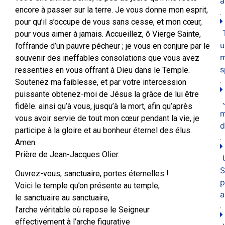
a
encore à passer sur la terre. Je vous donne mon esprit,
pour qu’il s’occupe de vous sans cesse, et mon cœur,
pour vous aimer à jamais. Accueillez, ô Vierge Sainte,
u
l’offrande d’un pauvre pécheur ; je vous en conjure par le
m
souvenir des ineffables consolations que vous avez
s
ressenties en vous offrant à Dieu dans le Temple.
Soutenez ma faiblesse, et par votre intercession
puissante obtenez-moi de Jésus la grâce de lui être
fidèle. ainsi qu’à vous, jusqu’à la mort, afin qu’après
vous avoir servie de tout mon cœur pendant la vie, je
d
participe à la gloire et au bonheur éternel des élus.
Amen.
Prière de Jean-Jacques Olier.
S
Ouvrez-vous, sanctuaire, portes éternelles !
p
Voici le temple qu’on présente au temple,
a
le sanctuaire au sanctuaire,
l’arche véritable où repose le Seigneur
effectivement à l’arche figurative