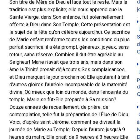
d
Son titre de Mère de Dieu efface tout le reste. Mais la
j
tradition est plus explicite; elle nous apprend que la
Sainte Vierge, dans Son enfance, fut solennellement
offerte à Dieu dans Son Temple. Cette présentation est
le sujet de la fête qu’on célèbre aujourd’hui. Ce sacrifice
de Marie enfant renferme toutes les conditions du plus
d
parfait sacrifice: il a été prompt, généreux, joyeux, sans
C
retour, sans réserve. Combien il dut être agréable au
Seigneur! Marie n’avait que trois ans, mais dans son
âme la Trinité prenait déjà toutes Ses complaisances,
et Dieu marquait le jour prochain où Elle ajouterait à tant
p
d’autres gloires l’auréole incomparable de la maternité
d
divine. Où mieux que loin du monde, dans l’enceinte du
O
temple, Marie se fût-Elle préparée à Sa mission?
Douze années de recueillement, de prière, de
contemplation, telle fut la préparation de l’Élue de Dieu.
à
Voici, d’après saint Jérôme, comment se divisait la
N
journée de Marie au Temple: Depuis l’aurore jusqu’à 9
D
heures du matin, Elle priait; de 9 heures à 3 heures Elle