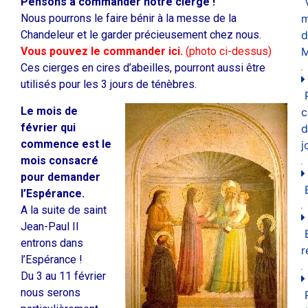
Pensons à commander notre cierge !
m
Nous pourrons le faire bénir à la messe de la
d
Chandeleur et le garder précieusement chez nous.
M
Vous pouvez le commander ici.
(photo ci-dessus)
Ces cierges en cires d’abeilles, pourront aussi être
utilisés pour les 3 jours de ténèbres.
Le mois de
c
février qui
d
commence est le
j
mois consacré
pour demander
l’Espérance.
A la suite de saint
Jean-Paul II
entrons dans
r
l’Espérance !
Du 3 au 11 février
nous serons