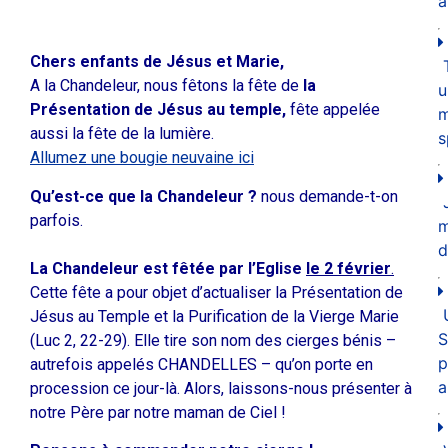
a
Chers enfants de Jésus et Marie,
A la Chandeleur, nous fêtons la fête de
la
u
Présentation de Jésus au temple,
fête appelée
m
aussi la fête de la lumière.
s
Allumez une bougie neuvaine ici
Qu’est-ce que la Chandeleur ?
nous demande-t-on
parfois.
d
La Chandeleur est fêtée par l’Eglise
le 2 février
.
Cette fête a pour objet d’actualiser la Présentation de
Jésus au Temple et la Purification de la Vierge Marie
S
(Luc 2, 22-29).
Elle tire son nom des cierges bénis –
p
autrefois appelés CHANDELLES – qu’on porte en
a
procession ce jour-là.
Alors, laissons-nous présenter à
notre Père par notre maman de Ciel !