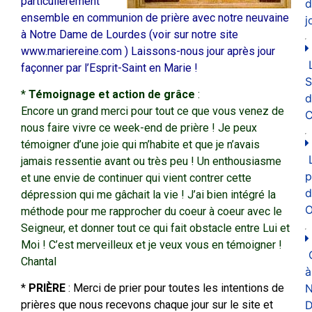
particulièrement
d
ensemble en communion de prière avec notre neuvaine
j
à Notre Dame de Lourdes (voir sur notre site
www.mariereine.com )
Laissons-nous jour après jour
façonner par l’Esprit-Saint en Marie !
*
Témoignage et action de grâce
:
d
Encore un grand merci pour tout ce que vous venez de
C
nous faire vivre ce week-end de prière ! Je peux
témoigner d’une joie qui m’habite et que je n’avais
jamais ressentie avant ou très peu ! Un enthousiasme
p
et une envie de continuer qui vient contrer cette
d
dépression qui me gâchait la vie ! J’ai bien intégré la
O
méthode pour me rapprocher du coeur à coeur avec le
Seigneur, et donner tout ce qui fait obstacle entre Lui et
Moi ! C’est merveilleux et je veux vous en témoigner !
Chantal
à
N
*
PRIÈRE
: Merci de prier pour toutes les intentions de
D
prières que nous recevons chaque jour sur le site et