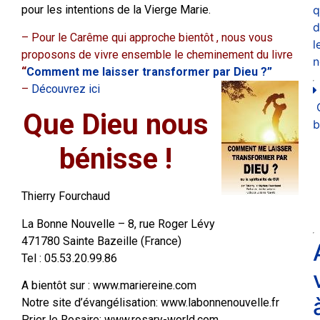
q
pour les intentions de la Vierge Marie.
d
– Pour le Carême qui approche bientôt , nous vous
l
proposons de vivre ensemble le cheminement du livre
n
“
Comment me laisser transformer par Dieu ?”
–
Découvrez ici
Que Dieu nous
b
bénisse !
Thierry Fourchaud
La Bonne Nouvelle – 8, rue Roger Lévy
471780 Sainte Bazeille (France)
Tel : 05.53.20.99.86
A bientôt sur : www.mariereine.com
Notre site d’évangélisation: www.labonnenouvelle.fr
Prier le Rosaire: www.rosary-world.com