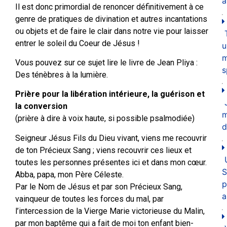
a
Il est donc primordial de renoncer définitivement à ce
genre de pratiques de divination et autres incantations
ou objets et de faire le clair dans notre vie pour laisser
entrer le soleil du Coeur de Jésus !
u
m
Vous pouvez sur ce sujet lire le livre de Jean Pliya :
s
Des ténèbres à la lumière.
Prière pour la libération intérieure, la guérison et
la conversion
(prière à dire à voix haute, si possible psalmodiée)
d
Seigneur Jésus Fils du Dieu vivant, viens me recouvrir
de ton Précieux Sang ; viens recouvrir ces lieux et
toutes les personnes présentes ici et dans mon cœur.
S
Abba, papa, mon Père Céleste.
p
Par le Nom de Jésus et par son Précieux Sang,
a
vainqueur de toutes les forces du mal, par
l’intercession de la Vierge Marie victorieuse du Malin,
par mon baptême qui a fait de moi ton enfant bien-