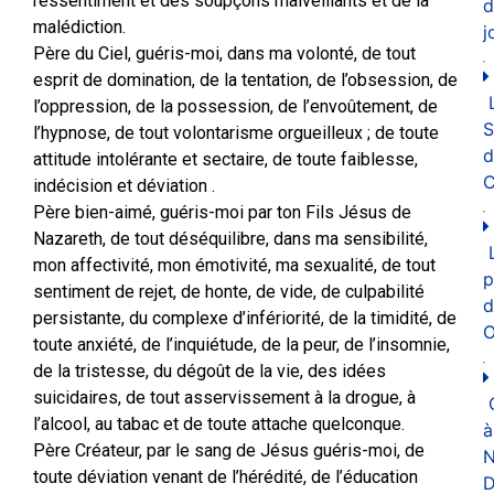
ressentiment et des soupçons malveillants et de la
d
malédiction.
j
Père du Ciel, guéris-moi, dans ma volonté, de tout
esprit de domination, de la tentation, de l’obsession, de
l’oppression, de la possession, de l’envoûtement, de
l’hypnose, de tout volontarisme orgueilleux ; de toute
d
attitude intolérante et sectaire, de toute faiblesse,
C
indécision et déviation .
Père bien-aimé, guéris-moi par ton Fils Jésus de
Nazareth, de tout déséquilibre, dans ma sensibilité,
mon affectivité, mon émotivité, ma sexualité, de tout
p
sentiment de rejet, de honte, de vide, de culpabilité
d
persistante, du complexe d’infériorité, de la timidité, de
O
toute anxiété, de l’inquiétude, de la peur, de l’insomnie,
de la tristesse, du dégoût de la vie, des idées
suicidaires, de tout asservissement à la drogue, à
l’alcool, au tabac et de toute attache quelconque.
à
Père Créateur, par le sang de Jésus guéris-moi, de
N
toute déviation venant de l’hérédité, de l’éducation
D