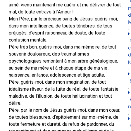
aimé, viens maintenant me guérir et me délivrer de tout
m
mal, de toute entrave à l’Amour !
d
Mon Père, par le précieux sang de Jésus, guéris-moi,
M
dans mon intelligence, de toutes ténèbres, de tous
préjugés, d’esprit raisonneur, du doute, de toute
confusion mentale.
Père très bon, guéris-moi, dans ma mémoire, de tout
c
souvenir douloureux, des traumatismes
d
psychologiques remontant à mon arbre généalogique,
j
au sein de ma mère et à chaque étape de ma vie :
naissance, enfance, adolescence et âge adulte.
Père, guéris-moi, dans mon imagination, de tout
idéalisme rêveur, de la fuite du réel, de toute fantaisie
maladive, de l’illusion, de toute hallucination et tout
délire.
r
Père, par le nom de Jésus guéris-moi, dans mon cœur,
de toutes blessures, d’apitoiement sur moi-même, de
toute fermeture et dureté, du refus de pardonner, du