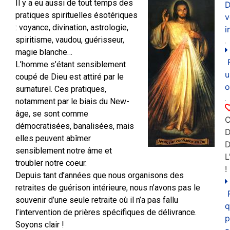
Il y a eu aussi de tout temps des
D
pratiques spirituelles ésotériques
v
: voyance, divination, astrologie,
i
spiritisme, vaudou, guérisseur,
magie blanche…
L’homme s’étant sensiblement
u
coupé de Dieu est attiré par le
o
surnaturel. Ces pratiques,
notamment par le biais du New-
âge, se sont comme
C
démocratisées, banalisées, mais
D
elles peuvent abîmer
sensiblement notre âme et
L
troubler notre coeur.
!
Depuis tant d’années que nous organisons des
retraites de guérison intérieure, nous n’avons pas le
souvenir d’une seule retraite où il n’a pas fallu
q
l’intervention de prières spécifiques de délivrance.
p
Soyons clair !