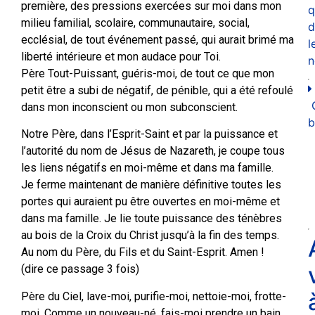
première, des pressions exercées sur moi dans mon
q
milieu familial, scolaire, communautaire, social,
d
ecclésial, de tout événement passé, qui aurait brimé ma
l
liberté intérieure et mon audace pour Toi.
n
Père Tout-Puissant, guéris-moi, de tout ce que mon
petit être a subi de négatif, de pénible, qui a été refoulé
dans mon inconscient ou mon subconscient.
b
Notre Père, dans l’Esprit-Saint et par la puissance et
l’autorité du nom de Jésus de Nazareth, je coupe tous
les liens négatifs en moi-même et dans ma famille.
Je ferme maintenant de manière définitive toutes les
portes qui auraient pu être ouvertes en moi-même et
dans ma famille. Je lie toute puissance des ténèbres
au bois de la Croix du Christ jusqu’à la fin des temps.
Au nom du Père, du Fils et du Saint-Esprit. Amen !
(dire ce passage 3 fois)
Père du Ciel, lave-moi, purifie-moi, nettoie-moi, frotte-
moi. Comme un nouveau-né, fais-moi prendre un bain