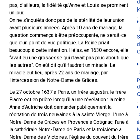
d
pas, d’ailleurs, la fidélité qu’Anne et Louis se promirent
j
un jour.
On ne s’inquiéta donc pas de la stérilité de leur union
avant plusieurs années. Après 10 ans de mariage, la
question commença à être préoccupante, ne serait-ce
que d’un point de vue politique. La Reine priait
d
beaucoup à cette intention. Hélas, en 1630 encore, elle
C
“avait eu une grossesse qui n’avait pas plus abouti que
les autres”. On eût dit qu’il faudrait un miracle. Le
miracle eut lieu, après 22 ans de mariage, par
p
l’intercession de Notre-Dame de Grâces.
d
Le 27 octobre 1637 à Paris, un frère augustin, le frère
O
Fiacre est en prière lorsqu’il a une révélation : la reine
Anne d’Autriche doit demander publiquement la
récitation de trois neuvaines à la sainte Vierge. L’une à
à
Notre-Dame de Grâces en Provence à Cotignac, l’une à
N
la cathédrale Notre-Dame de Paris et la troisième à
D
Notre-Dame des Victoires, l’église du couvent du frère