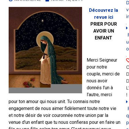
D
v
Découvrez la
i
revue ici
PRIER POUR
AVOIR UN
ENFANT
u
o
Merci Seigneur
pour notre
C
couple, merci de
D
nous avoir
donnés l’un à
L
l’autre, merci
!
pour ton amour qui nous unit. Tu connais notre
engagement de nous aimer fidèlement toute notre vie
et notre désir de voir couronnée notre union par la
q
venue d’un enfant que tu nous confieras pour en faire un
p