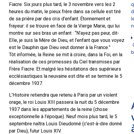
q
Fiacre. Six jours plus tard, le 3 novembre vers les 2
d
heures du matin, le pieux frère dans sa cellule est tiré
l
de sa prière par des cris d’enfant. Étonnement et
n
frayeur: il se trouve en face de la Vierge Marie, qui lui
montre sur ses bras un enfant : “N’ayez pas peur, dit-
EIle, je suis la Mère de Dieu, et l’enfant que vous voyez
est le Dauphin que Dieu veut donner à la France.”
b
Tôt informée, la Reine se mit à croire, dans la Foi, en la
réalisation de ces promesses du Ciel transmises par
Frère Fiacre. Et malgré les hésitations des supérieurs
ecclésiastiques la neuvaine est dite et se termine le 5
décembre 1937.
L’Histoire retiendra que retenu à Paris par un violent
orage, le roi Louis XIII passera la nuit du 5 décembre
1937 dans les appartements de la reine (chose
exceptionnelle à l’époque). Neuf mois plus tard, le 5
septembre naîtra Louis Dieudonné (c’est-à-dire donné
par Dieu), futur Louis XIV.