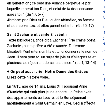
en génération ; ce sera une Alliance perpétuelle par
m
laquelle je serai ton Dieu, et celui de ta descendance
d
après toi. ” (Gn 17, 6-7)
M
Abraham pria Dieu et Dieu guérit Abimélec, sa femme
et ses servantes; et elles purent enfanter. (Gn 20, 17)
Saint Zacharie et sainte Elisabeth
c
Texte biblique : L’ange dit à Zacharie : “Ne crains point,
d
Zacharie ; car ta prière a été exaucée. Ta femme
j
Elisabeth t’enfantera un fils et tu lui donneras le nom de
Jean. Il sera pour toi un sujet de joie et d’allégresse et
plusieurs se réjouiront de sa naissance. ” (Lc 1, 13-14)
+ On peut aussi prier Notre Dame des Grâces
Lisez cette histoire vraie…
r
En 1615, âgé de 14 ans, Louis XIII épousait Anne
d’Autriche qui était plus jeune encore. La Reine avait
des appartements au Louvre, et le Roi séjournait
habituellement à Saint Germain en Laye. Ceci n’affecta