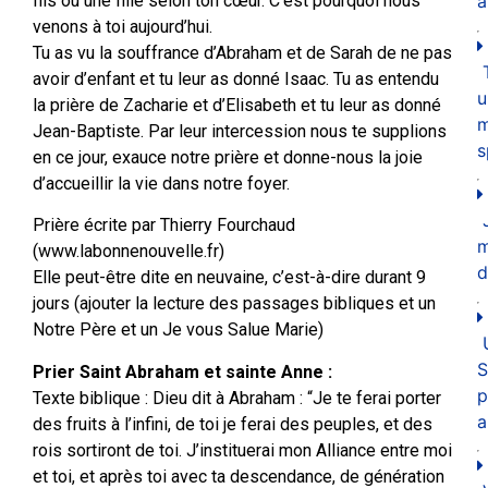
fils ou une fille selon ton cœur. C’est pourquoi nous
a
venons à toi aujourd’hui.
Tu as vu la souffrance d’Abraham et de Sarah de ne pas
avoir d’enfant et tu leur as donné Isaac. Tu as entendu
u
la prière de Zacharie et d’Elisabeth et tu leur as donné
m
Jean-Baptiste. Par leur intercession nous te supplions
s
en ce jour, exauce notre prière et donne-nous la joie
d’accueillir la vie dans notre foyer.
Prière écrite par Thierry Fourchaud
(www.labonnenouvelle.fr)
d
Elle peut-être dite en neuvaine, c’est-à-dire durant 9
jours (ajouter la lecture des passages bibliques et un
Notre Père et un Je vous Salue Marie)
S
Prier Saint Abraham et sainte Anne :
p
Texte biblique : Dieu dit à Abraham : “Je te ferai porter
a
des fruits à l’infini, de toi je ferai des peuples, et des
rois sortiront de toi. J’instituerai mon Alliance entre moi
et toi, et après toi avec ta descendance, de génération