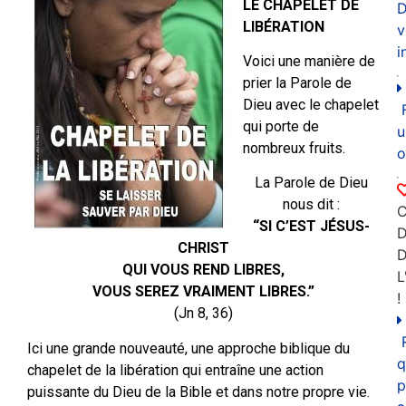
LE CHAPELET DE
D
LIBÉRATION
v
i
Voici une manière de
prier la Parole de
Dieu avec le chapelet
qui porte de
u
nombreux fruits.
o
La Parole de Dieu
nous dit :
C
“SI C’EST JÉSUS-
D
CHRIST
QUI VOUS REND LIBRES,
L
VOUS SEREZ VRAIMENT LIBRES.”
!
(Jn 8, 36)
Ici une grande nouveauté, une approche biblique du
q
chapelet de la libération qui entraîne une action
p
puissante du Dieu de la Bible et dans notre propre vie.