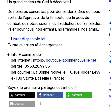
a
Un grand cadeau du Ciel à découvrir !
Des prières concrètes pour demander à Dieu de nous
sortir de l’épreuve, de la tempête, de la peur, du
u
combat, des obsessions, de l’addiction, de la maladie…
m
Prier pour nous, nos enfants, nos familles, nos amis…
s
– L
ivret disponible ici
Existe aussi en téléchargement
+ Info + commande :
– par internet :
https://boutique.labonnenouvelle.net
d
– par tél : 05.53.20.99.86
– par courrier : La Bonne Nouvelle – 8, rue Roger Lévy
– 47180 Sainte Bazeille (France)
S
Soyez le premier à partager cet article !
p
a
partager
partager
partager
courriel