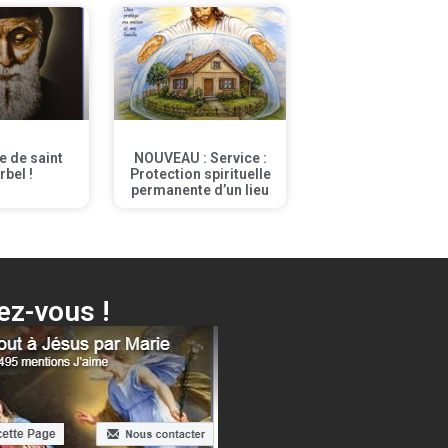
te de saint
NOUVEAU : Service :
rbel !
Protection spirituelle
permanente d’un lieu
z-vous !
ici ta Mère + différentes surprises…
Cliquer ici !