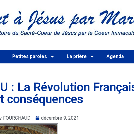
s
Petites paroles
La prière
Agenda
: La Révolution Françai
et conséquences
rry FOURCHAUD
décembre 9, 2021