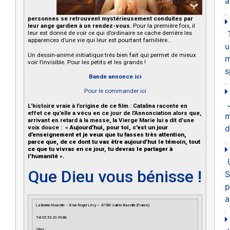
a
personnes se retrouvent mystérieusement conduites par
leur ange gardien à un rendez-vous.
Pour la première fois, il
leur est donné de voir ce qui d’ordinaire se cache derrière les
apparences d’une vie qui leur est pourtant familière..
u
Un dessin-animé initiatique très bien fait qui permet de mieux
m
voir l’invisible. Pour les petits et les grands !
s
Bande annonce ici
Pour le commander ici
L’histoire vraie à l’origine de ce film : Catalina raconte en
effet ce qu’elle a vécu en ce jour de l’Annonciation alors que,
arrivant en retard à la messe, la Vierge Marie lui a dit d’une
d
voix douce :
« Aujourd’hui, pour toi, c’est un jour
d’enseignement et je veux que tu fasses très attention,
parce que, de ce dont tu vas être aujourd’hui le témoin, tout
ce que tu vivras en ce jour, tu devras le partager à
l’humanité ».
Que Dieu vous bénisse !
S
p
a
La Bonne Nouvelle – 8 rue Roger Lévy – 47180 Sainte Bazeille (France)
Tél 05.53.20.99.86
Sites :