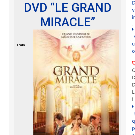
D
DVD “LE GRAND
v
i
MIRACLE”
u
Trois
o
C
D
L
!
q
p