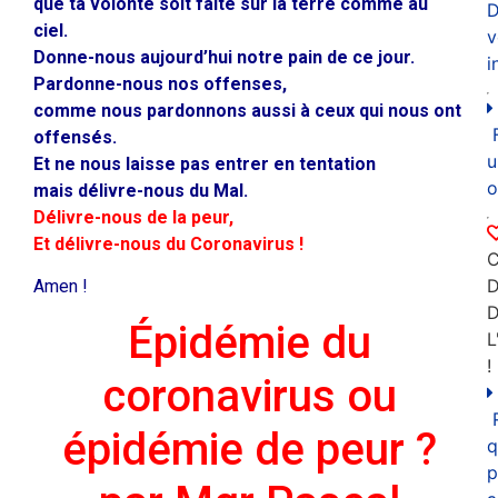
que ta volonté soit faite sur la terre comme au
D
ciel.
v
Donne-nous aujourd’hui notre pain de ce jour.
i
Pardonne-nous nos offenses,
comme nous pardonnons aussi à ceux qui nous ont
offensés.
u
Et ne nous laisse pas entrer en tentation
o
mais délivre-nous du Mal.
Délivre-nous de la peur,
Et délivre-nous du Coronavirus !
C
D
Amen !
Épidémie du
L
!
coronavirus ou
épidémie de peur ?
q
p