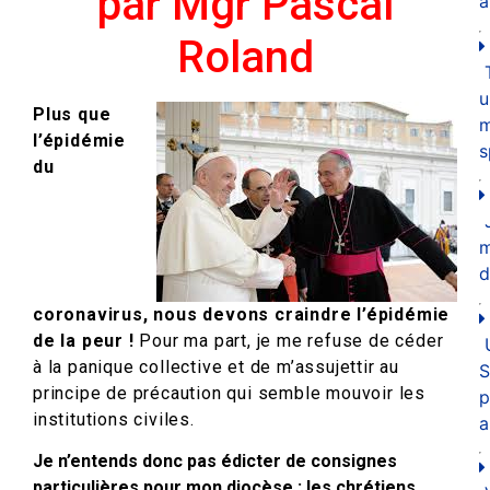
par Mgr Pascal
a
Roland
u
Plus que
m
l’épidémie
s
du
d
coronavirus, nous devons craindre l’épidémie
de la peur !
Pour ma part, je me refuse de céder
à la panique collective et de m’assujettir au
S
principe de précaution qui semble mouvoir les
p
institutions civiles.
a
Je n’entends donc pas édicter de consignes
particulières pour mon diocèse : les chrétiens