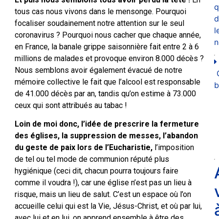
q
tous cas nous vivons dans le mensonge. Pourquoi
d
focaliser soudainement notre attention sur le seul
l
coronavirus ? Pourquoi nous cacher que chaque année,
n
en France, la banale grippe saisonnière fait entre 2 à 6
millions de malades et provoque environ 8.000 décès ?
Nous semblons avoir également évacué de notre
mémoire collective le fait que l’alcool est responsable
b
de 41.000 décès par an, tandis qu’on estime à 73.000
ceux qui sont attribués au tabac !
Loin de moi donc, l’idée de prescrire la fermeture
des églises, la suppression de messes, l’abandon
du geste de paix lors de l’Eucharistie,
l’imposition
de tel ou tel mode de communion réputé plus
hygiénique (ceci dit, chacun pourra toujours faire
comme il voudra !), car une église n’est pas un lieu à
risque, mais un lieu de salut. C’est un espace où l’on
accueille celui qui est la Vie, Jésus-Christ, et où par lui,
avec lui et en lui, on apprend ensemble à être des