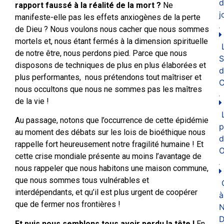
d
rapport faussé à la réalité de la mort ?
Ne
j
manifeste-elle pas les effets anxiogènes de la perte
de Dieu ? Nous voulons nous cacher que nous sommes
mortels et, nous étant fermés à la dimension spirituelle
de notre être, nous perdons pied. Parce que nous
disposons de techniques de plus en plus élaborées et
d
plus performantes, nous prétendons tout maîtriser et
C
nous occultons que nous ne sommes pas les maîtres
de la vie !
Au passage, notons que l’occurrence de cette épidémie
p
au moment des débats sur les lois de bioéthique nous
d
rappelle fort heureusement notre fragilité humaine ! Et
O
cette crise mondiale présente au moins l’avantage de
nous rappeler que nous habitons une maison commune,
que nous sommes tous vulnérables et
interdépendants, et qu’il est plus urgent de coopérer
à
que de fermer nos frontières !
N
D
Et puis nous semblons tous avoir perdu la tête !
En