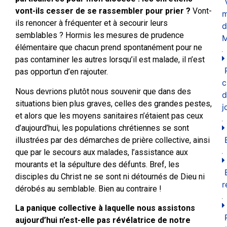
vont-ils cesser de se rassembler pour prier ?
Vont-
m
ils renoncer à fréquenter et à secourir leurs
d
semblables ? Hormis les mesures de prudence
M
élémentaire que chacun prend spontanément pour ne
pas contaminer les autres lorsqu’il est malade, il n’est
pas opportun d’en rajouter.
c
Nous devrions plutôt nous souvenir que dans des
d
situations bien plus graves, celles des grandes pestes,
j
et alors que les moyens sanitaires n’étaient pas ceux
d’aujourd’hui, les populations chrétiennes se sont
illustrées par des démarches de prière collective, ainsi
que par le secours aux malades, l’assistance aux
mourants et la sépulture des défunts. Bref, les
disciples du Christ ne se sont ni détournés de Dieu ni
r
dérobés au semblable. Bien au contraire !
La panique collective à laquelle nous assistons
aujourd’hui n’est-elle pas révélatrice de notre