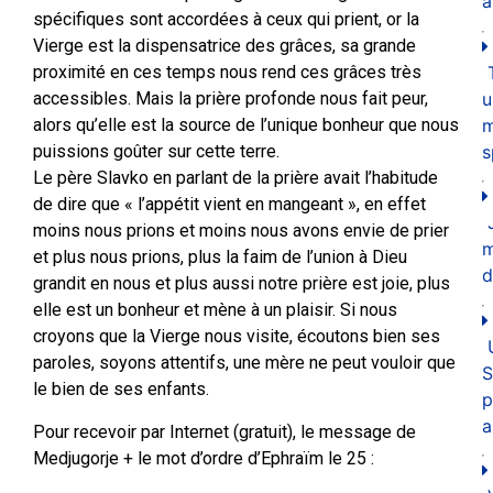
a
spécifiques sont accordées à ceux qui prient, or la
Vierge est la dispensatrice des grâces, sa grande
proximité en ces temps nous rend ces grâces très
u
accessibles. Mais la prière profonde nous fait peur,
m
alors qu’elle est la source de l’unique bonheur que nous
s
puissions goûter sur cette terre.
Le père Slavko en parlant de la prière avait l’habitude
de dire que « l’appétit vient en mangeant », en effet
moins nous prions et moins nous avons envie de prier
et plus nous prions, plus la faim de l’union à Dieu
d
grandit en nous et plus aussi notre prière est joie, plus
elle est un bonheur et mène à un plaisir. Si nous
croyons que la Vierge nous visite, écoutons bien ses
paroles, soyons attentifs, une mère ne peut vouloir que
S
le bien de ses enfants.
p
a
Pour recevoir par Internet (gratuit), le message de
Medjugorje + le mot d’ordre d’Ephraïm le 25 :