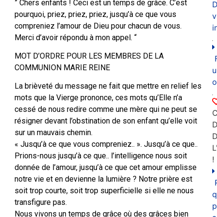
” Chers enfants ! Ceci est un temps de grâce. C’est
D
pourquoi, priez, priez, priez, jusqu’à ce que vous
v
compreniez l’amour de Dieu pour chacun de vous.
i
Merci d’avoir répondu à mon appel. “
MOT D’ORDRE POUR LES MEMBRES DE LA
COMMUNION MARIE REINE
u
o
La brièveté du message ne fait que mettre en relief les
mots que la Vierge prononce, ces mots qu’Elle n’a
cessé de nous redire comme une mère qui ne peut se
C
résigner devant l’obstination de son enfant qu’elle voit
D
sur un mauvais chemin.
« Jusqu’à ce que vous compreniez.. ». Jusqu’à ce que..
L
Prions-nous jusqu’à ce que.. l’intelligence nous soit
!
donnée de l’amour, jusqu’à ce que cet amour emplisse
notre vie et en devienne la lumière ? Notre prière est
soit trop courte, soit trop superficielle si elle ne nous
q
transfigure pas.
p
Nous vivons un temps de grâce où des grâces bien