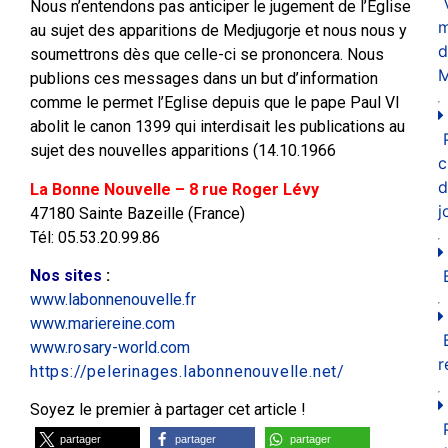
Nous n’entendons pas anticiper le jugement de l’Eglise
m
au sujet des apparitions de Medjugorje et nous nous y
d
soumettrons dès que celle-ci se prononcera. Nous
M
publions ces messages dans un but d’information
comme le permet l’Eglise depuis que le pape Paul VI
abolit le canon 1399 qui interdisait les publications au
sujet des nouvelles apparitions (14.10.1966
c
d
La Bonne Nouvelle – 8 rue Roger Lévy
j
47180 Sainte Bazeille (France)
Tél: 05.53.20.99.86
Nos sites
:
www.labonnenouvelle.fr
www.mariereine.com
www.rosary-world.com
r
https://pelerinages.labonnenouvelle.net/
Soyez le premier à partager cet article !
partager
partager
partager