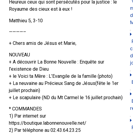
Heureux ceux qui sont persécutés pour la justice : le
m
Royaume des cieux est à eux !
d
Matthieu 5, 3-10
M
————–
+ Chers amis de Jésus et Marie,
c
NOUVEAU
d
+ A découvrir La Bonne Nouvelle : Enquête sur
j
l’existence de Dieu
+ le Voici ta Mère : L’Evangile de la famille (photo)
+ La neuvaine au Précieux Sang de Jésus(fête le 1er
juillet prochain)
+ Le scapulaire (ND du Mt Carmel le 16 juillet prochain)
r
* COMMANDES
1) Par internet sur
https://boutique.labonnenouvelle.net/
2) Par téléphone au 02.43.64.23.25