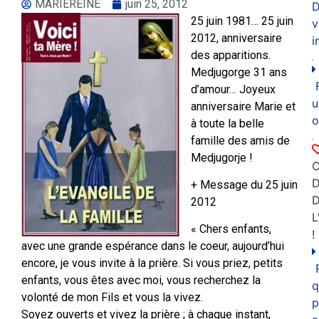
MARIEREINE
juin 25, 2012
D
25 juin 1981… 25 juin
v
2012, anniversaire
i
des apparitions.
Medjugorge 31 ans
d’amour… Joyeux
u
anniversaire Marie et
o
à toute la belle
famille des amis de
Medjugorje !
C
D
+ Message du 25 juin
2012
L
« Chers enfants,
!
avec une grande espérance dans le coeur, aujourd’hui
encore, je vous invite à la prière. Si vous priez, petits
enfants, vous êtes avec moi, vous recherchez la
q
volonté de mon Fils et vous la vivez.
p
Soyez ouverts et vivez la prière ; à chaque instant,