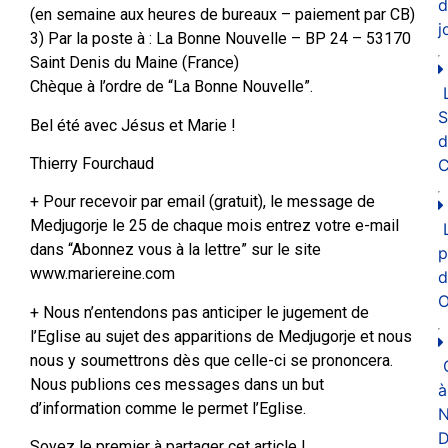
d
(en semaine aux heures de bureaux – paiement par CB)
j
3) Par la poste à : La Bonne Nouvelle – BP 24 – 53170
Saint Denis du Maine (France)
Chèque à l’ordre de “La Bonne Nouvelle”.
Bel été avec Jésus et Marie !
d
Thierry Fourchaud
C
+ Pour recevoir par email (gratuit), le message de
Medjugorje le 25 de chaque mois entrez votre e-mail
dans “Abonnez vous à la lettre” sur le site
p
www.mariereine.com
d
O
+ Nous n’entendons pas anticiper le jugement de
l’Eglise au sujet des apparitions de Medjugorje et nous
nous y soumettrons dès que celle-ci se prononcera.
Nous publions ces messages dans un but
à
d’information comme le permet l’Eglise.
N
D
Soyez le premier à partager cet article !