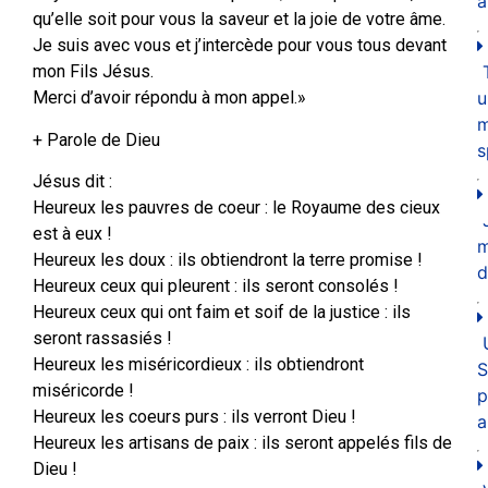
a
qu’elle soit pour vous la saveur et la joie de votre âme.
Je suis avec vous et j’intercède pour vous tous devant
mon Fils Jésus.
u
Merci d’avoir répondu à mon appel.»
m
+ Parole de Dieu
s
Jésus dit :
Heureux les pauvres de coeur : le Royaume des cieux
est à eux !
Heureux les doux : ils obtiendront la terre promise !
d
Heureux ceux qui pleurent : ils seront consolés !
Heureux ceux qui ont faim et soif de la justice : ils
seront rassasiés !
Heureux les miséricordieux : ils obtiendront
S
miséricorde !
p
Heureux les coeurs purs : ils verront Dieu !
a
Heureux les artisans de paix : ils seront appelés fils de
Dieu !