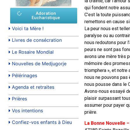
la crainte, car l’amour
qui fondent notre assu
Adoration
C’est la toute puissa
Eucharistique
remettons en cause si
Voici ta Mère !
La peur nous est tellem
paralyse ou au contrai
Livres de consécration
nous redoutons pour l’
peurs ne sont pas fondé
Le Rosaire Mondial
avons une mère très pu
mémoire des promesses
Nouvelles de Medjugorje
triomphera », et notre 
Pélérinages
nous ne pouvons pas êtr
nous pousse dans le Cœ
Agenda et retraites
Avons-nous essayé de p
plaisir surpassant tou
Prières
assumer pour payer qu
Vos intentions
prière.
Confiez-vos enfants à Dieu
La Bonne Nouvelle –