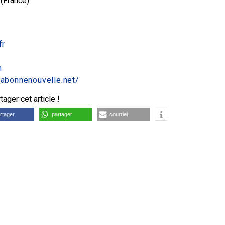
 (France)
fr
m
.labonnenouvelle.net/
ager cet article !
rtager
partager
courriel