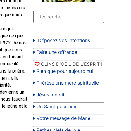
ets biblique
us avons cru.
us que nous
eur qui
 que ce que
Déposez vos intentions
dit 97% de nos
ant que nous
Faire une offrande
e en faisant
CLINS D'OEIL DE L'ESPRIT !
 Immaculé
Rien que pour aujourd'hui
ns la prière,
main, elle
Thérèse une mère spirituelle
arité.
 devienne un
Jésus me dit...
 nous faudrait
e jeûne et la
Un Saint pour ami...
Votre message de Marie
Petites clefs de joie...