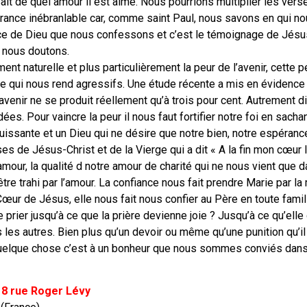
 sait de quel amour il est aimé. Nous pourrions multiplier les vers
rance inébranlable car, comme saint Paul, nous savons en qui no
nce de Dieu que nous confessons et c’est le témoignage de Jés
 nous doutons.
ent naturelle et plus particulièrement la peur de l’avenir, cette p
re qui nous rend agressifs. Une étude récente a mis en évidence
avenir ne se produit réellement qu’à trois pour cent. Autrement 
es. Pour vaincre la peur il nous faut fortifier notre foi en sach
issante et un Dieu qui ne désire que notre bien, notre espéranc
 de Jésus-Christ et de la Vierge qui a dit « A la fin mon cœur
amour, la qualité d notre amour de charité qui ne nous vient que da
e trahi par l’amour. La confiance nous fait prendre Marie par la 
ur de Jésus, elle nous fait nous confier au Père en toute famili
rier jusqu’à ce que la prière devienne joie ? Jusqu’à ce qu’elle
s les autres. Bien plus qu’un devoir ou même qu’une punition qu’il
elque chose c’est à un bonheur que nous sommes conviés dans l
 8 rue Roger Lévy