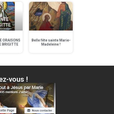
E ORAISONS
Belle fête sainte Marie-
E BRIGITTE
Madeleine !
z-vous !
 Voici ta Mère + différentes surprises…
Cliquer ici !