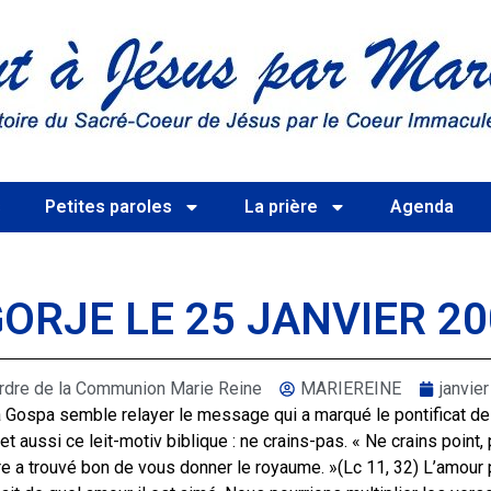
s
Petites paroles
La prière
Agenda
RJE LE 25 JANVIER 20
rdre de la Communion Marie Reine
MARIEREINE
janvie
Gospa semble relayer le message qui a marqué le pontificat de
et aussi ce leit-motiv biblique : ne crains-pas. « Ne crains point, 
re a trouvé bon de vous donner le royaume. »(Lc 11, 32) L’amour p