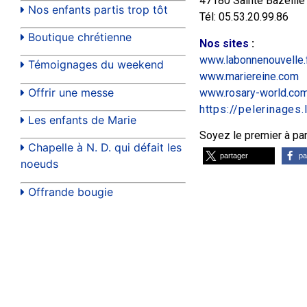
47180 Sainte Bazeille
Nos enfants partis trop tôt
Tél: 05.53.20.99.86
Boutique chrétienne
Nos sites
:
www.labonnenouvelle.
Témoignages du weekend
www.mariereine.com
Offrir une messe
www.rosary-world.co
https://pelerinages
Les enfants de Marie
Soyez le premier à part
Chapelle à N. D. qui défait les
partager
pa
noeuds
Offrande bougie