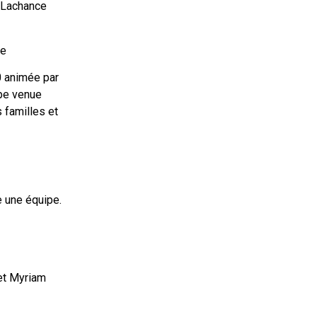
e Lachance
ée
0 animée par
ipe venue
 familles et
e une équipe.
 et Myriam