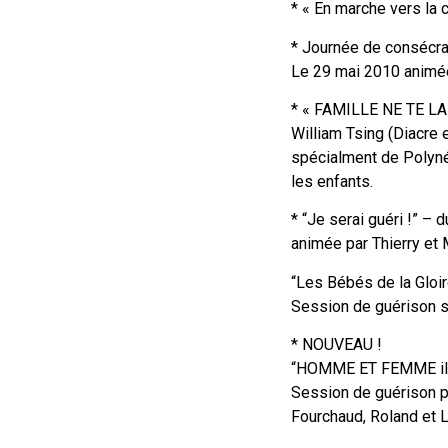
* « En marche vers la 
* Journée de consécra
Le 29 mai 2010 animée
* « FAMILLE NE TE LAI
William Tsing (Diacre 
spécialment de Polynés
les enfants.
* “Je serai guéri !” – d
animée par Thierry et 
“Les Bébés de la Gloir
Session de guérison s
* NOUVEAU !
“HOMME ET FEMME il le
Session de guérison po
Fourchaud, Roland et L