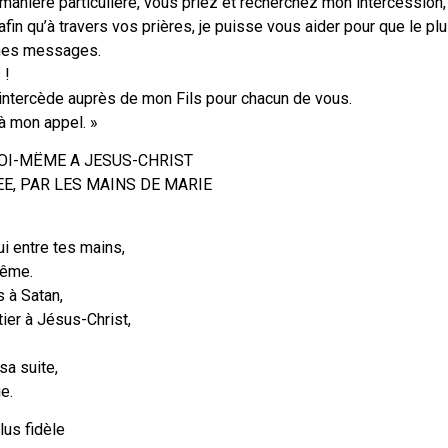
manière particulière, vous priez et recherchez mon intercession, 
, afin qu’à travers vos prières, je puisse vous aider pour que le p
 mes messages.
 !
’intercède auprès de mon Fils pour chacun de vous.
à mon appel. »
OI-MËME A JESUS-CHRIST
E, PAR LES MAINS DE MARIE
ui entre tes mains,
tême.
 à Satan,
tier à Jésus-Christ,
sa suite,
e.
plus fidèle