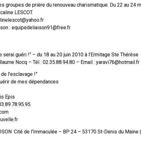
es groupes de prière du renouveau charismatique. Du 22 au 24 m
ascaline LESCOT.
alinelescot@yahoo.fr
aison : equipedeliaison91@free.fr
 serai guéri !” – du 18 au 20 juin 2010 à l’Ermitage Ste Thérèse
uillaume Nocq – Tél : 02.35.88.94.80 – Email : yaravi76@hotmail.fr
 de l’esclavage !”
guérir de mes dépendances
is Epis
 03.89.78.95.95
.com
velle.fr
SON Cité de l’Immaculée – BP 24 – 53170 St-Denis du Maine 