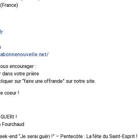
 (France)
fr
m
.labonnenouvelle.net/
nous encourager :
 dans votre prière
iquer sur “faire une offrande” sur notre site.
re coeur !
 GUERI !
m Fourchaud
ek-end “Je serai guéri !” – Pentecôte : La fête du Saint-Esprit !