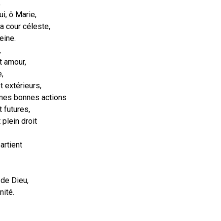
,
ui, ô Marie,
a cour céleste,
eine.
,
t amour,
,
t extérieurs,
 mes bonnes actions
 futures,
 plein droit
artient
 de Dieu,
nité.