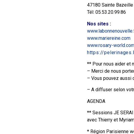
47180 Sainte Bazeille
Tél: 05.53.20.99.86
Nos sites
:
www.labonnenouvelle.
www.mariereine.com
www.rosary-world.co
https://pelerinages
** Pour nous aider et 
– Merci de nous porter
– Vous pouvez aussi cl
– A diffuser selon vot
AGENDA
** Sessions JE SERAI
avec Thierry et Myria
* Région Parisienne we