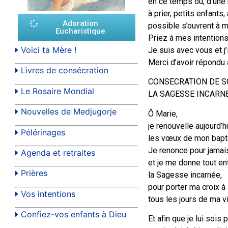
en ce temps où, d’une 
à prier, petits enfants
Adoration
possible s’ouvrent à
Eucharistique
Priez à mes intentions
Voici ta Mère !
Je suis avec vous et j
Merci d’avoir répondu 
Livres de consécration
CONSECRATION DE S
Le Rosaire Mondial
LA SAGESSE INCARNE
Nouvelles de Medjugorje
Ô Marie,
je renouvelle aujourd’h
Pélérinages
les vœux de mon bap
Je renonce pour jamais
Agenda et retraites
et je me donne tout en
Prières
la Sagesse incarnée,
pour porter ma croix à 
Vos intentions
tous les jours de ma vi
Confiez-vos enfants à Dieu
Et afin que je lui sois 