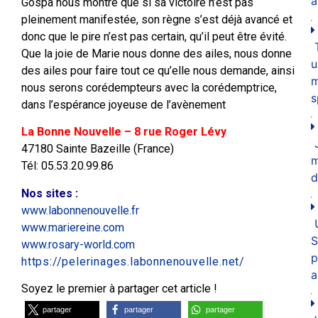
a
Gospa nous montre que si sa victoire n’est pas
pleinement manifestée, son règne s’est déjà avancé et
donc que le pire n’est pas certain, qu’il peut être évité.
Que la joie de Marie nous donne des ailes, nous donne
u
des ailes pour faire tout ce qu’elle nous demande, ainsi
m
nous serons corédempteurs avec la corédemptrice,
s
dans l’espérance joyeuse de l’avènement
La Bonne Nouvelle – 8 rue Roger Lévy
47180 Sainte Bazeille (France)
Tél: 05.53.20.99.86
d
Nos sites
:
www.labonnenouvelle.fr
www.mariereine.com
S
www.rosary-world.com
p
https://pelerinages.labonnenouvelle.net/
a
Soyez le premier à partager cet article !
partager
partager
partager