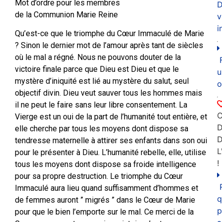
Mot d’ordre pour les membres
D
de la Communion Marie Reine
v
i
Qu’est-ce que le triomphe du Cœur Immaculé de Marie
? Sinon le dernier mot de l’amour après tant de siècles
où le mal a régné. Nous ne pouvons douter de la
victoire finale parce que Dieu est Dieu et que le
u
mystère d’iniquité est lié au mystère du salut, seul
o
objectif divin. Dieu veut sauver tous les hommes mais
il ne peut le faire sans leur libre consentement. La
C
Vierge est un oui de la part de l’humanité tout entière, et
D
elle cherche par tous les moyens dont dispose sa
tendresse maternelle à attirer ses enfants dans son oui
L
pour le présenter à Dieu. L’humanité rebelle, elle, utilise
!
tous les moyens dont dispose sa froide intelligence
pour sa propre destruction. Le triomphe du Cœur
Immaculé aura lieu quand suffisamment d’hommes et
q
de femmes auront ” migrés ” dans le Cœur de Marie
p
pour que le bien l’emporte sur le mal. Ce merci de la