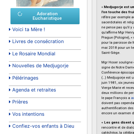
«
Medjugorje est un
l’on touche des frui
Adoration
réfère par exemple 
Eucharistique
sacerdotales et reli
ne pense pas qu’il y a
Voici ta Mère !
qu’affirme Mgr Henr
Prague (Pologne), « v
Livres de consécration
pour la paroisse de 
mai 2018 pour un te
Le Rosaire Mondial
Saint-Siège.
Mgr Hoser souligne q
Nouvelles de Medjugorje
signe de Notre Dame
Conférence épiscopa
Pélérinages
(…) Medjugorje est un
juin 1981, six jeune
Vierge Marie et rec
Agenda et retraites
deux millions de per
le pape François a
a
Prières
doivent pas cependa
authentification d
Vos intentions
encore un examen de 
« Les gens disent q
Confiez-vos enfants à Dieu
rencontre et de dialo
catéchèse, la célébra