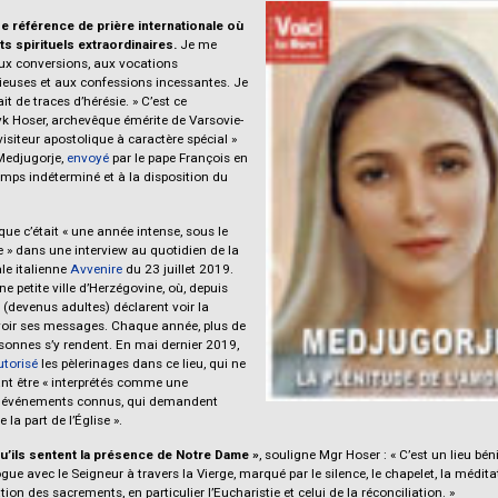
e référence de prière internationale où
ts spirituels extraordinaires.
Je me
aux conversions, aux vocations
gieuses et aux confessions incessantes. Je
it de traces d’hérésie. » C’est ce
yk Hoser, archevêque émérite de Varsovie-
isiteur apostolique à caractère spécial »
Medjugorje,
envoyé
par le pape François en
mps indéterminé et à la disposition du
ue c’était « une année intense, sous le
 » dans une interview au quotidien de la
le italienne
Avvenire
du 23 juillet 2019.
e petite ville d’Herzégovine, où, depuis
s (devenus adultes) déclarent voir la
evoir ses messages. Chaque année, plus de
sonnes s’y rendent. En mai dernier 2019,
utorisé
les pèlerinages dans ce lieu, qui ne
nt être « interprétés comme une
es événements connus, qui demandent
la part de l’Église ».
u’ils sentent la présence de Notre Dame »
, souligne Mgr Hoser : « C’est un lieu bén
gue avec le Seigneur à travers la Vierge, marqué par le silence, le chapelet, la méditat
tion des sacrements, en particulier l’Eucharistie et celui de la réconciliation. »