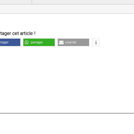
ager cet article !
rtager
partager
courriel