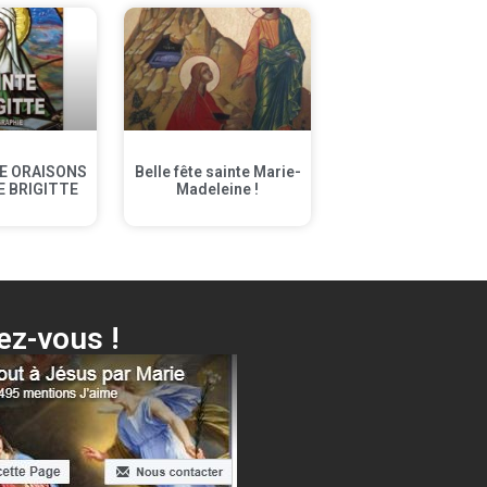
E ORAISONS
Belle fête sainte Marie-
E BRIGITTE
Madeleine !
z-vous !
 Voici ta Mère + différentes surprises…
Cliquer ici !