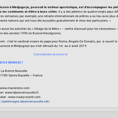
ission à Medjugorje, poursuit le visiteur apostolique, est d’accompagner les pèl
s les continents et d’être à leurs côtés.
Il y a des pèlerins de quatre-vingts pays dif
es semaines, par exemple, une retraite internationale de prêtres a eu lieu avec plus 
ante nations qui ont tous été accueillis gratuitement et chez des particuliers. »
aussi les activités du « Village de la Mère » – centre d’accueil pour les nécessiteux 
erre des années 1990 en Bosnie-Herzégovine.
t : c’est le cardinal vicaire du pape pour Rome, Angelo De Donatis, qui a ouvert le 
jeunesse à Medjugorje qui s’est déroulé du 1er au 6 août 2019.
Commandez la revue ici
OUS BÉNISSE !
 La Bonne Nouvelle
47180 Sainte Bazeille – France
 : www.mariereine.com
ion: www.labonnenouvelle.fr
ondial : www.rosary-world.com
://pelerinages.labonnenouvelle.net/