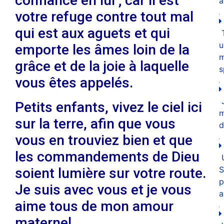
confiance en lui ; car il est
a
votre refuge contre tout mal
qui est aux aguets et qui
u
emporte les âmes loin de la
m
grâce et de la joie à laquelle
s
vous êtes appelés.
Petits enfants, vivez le ciel ici
sur la terre, afin que vous
d
vous en trouviez bien et que
les commandements de Dieu
S
soient lumière sur votre route.
p
Je suis avec vous et je vous
a
aime tous de mon amour
maternel.