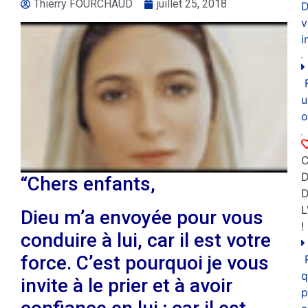
Thierry FOURCHAUD
juillet 25, 2018
D
v
i
u
o
C
D
“Chers enfants,
L
Dieu m’a envoyée pour vous
!
conduire à lui, car il est votre
force. C’est pourquoi je vous
q
invite à le prier et à avoir
p