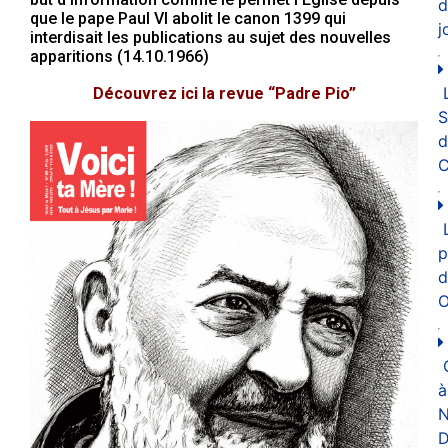
d
que le pape Paul VI abolit le canon 1399 qui
j
interdisait les publications au sujet des nouvelles
apparitions (14.10.1966)
Découvrez ici la revue “Padre Pio”
d
C
p
d
O
à
N
D