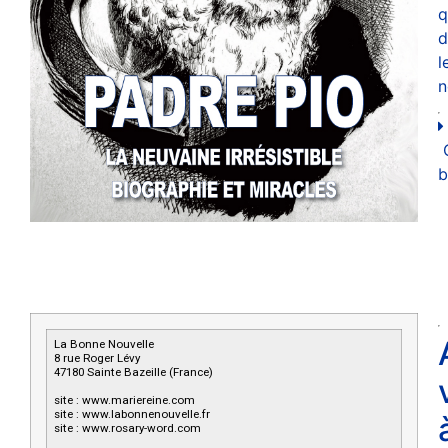
q
d
l
n
b
La Bonne Nouvelle
8 rue Roger Lévy
47180 Sainte Bazeille (France)
site : www.mariereine.com
site : www.labonnenouvelle.fr
site : www.rosary-word.com