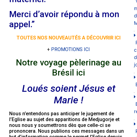
m
Merci d’avoir répondu à mon
d
appel.”
M
TOUTES NOS NOUVEAUTÉS A DÉCOUVRIR ICI
+
PROMOTIONS ICI
c
d
Notre voyage pèlerinage au
j
Brésil ici
Loués soient Jésus et
Marie !
r
Nous n’entendons pas anticiper le jugement de
l’Eglise au sujet des apparitions de Medjugorje et
nous nous y soumettrons dès que celle-ci se
prononcera. Nous publions ces messages dans un
but d’information comme le permet l’Eglise depuis