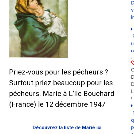
D
v
i
u
o
C
Priez-vous pour les pécheurs ?
D
Surtout priez beaucoup pour les
L
pécheurs. Marie à L’Ile Bouchard
!
(France) le 12 décembre 1947
q
p
Découvrez la liste de Marie ici