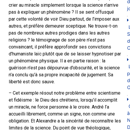
d
crier au miracle simplement lorsque la science n’arrive
j
pas à expliquer un phénomène ? Il se sent offusqué
par cette volonté de voir Dieu partout, de l’imposer aux
autres, et préfère demeurer sceptique. Ne trouve-t-on
pas de nombreux autres prodiges dans les autres
religions ? le témoignage de son père n’est pas
d
convaincant, il préfère approfondir ses convictions
C
d’humaniste laïc plutôt que de se laisser hypnotiser par
un phénomène physique. Il a en partie raison : la
guérison n’est pas dépourvue d’obscurité, et la science
p
n’a conclu qu’à sa propre incapacité de jugement. Sa
d
liberté est donc sauve.
O
– Cet exemple résout notre problème entre scientisme
et fidéisme : le Dieu des chrétiens, lorsqu’il accomplit
un miracle, ne force personne à le croire. André l’a
à
accueilli librement, comme un signe, non comme une
N
obligation. Et Alexandre a la sincérité de reconnaître les
D
limites de la science. Du point de vue théologique,