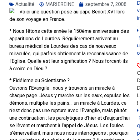
D
Actualité
MARIEREINE
septembre 7, 2008
v
Voici une question posé au pape Benoit XVI lors
i
de son voyage en France.
* Nous fêtons cette année le 150ème anniversaire des
apparitions de Lourdes. Régulièrement arrivent au
u
bureau médical de Lourdes des cas de nouveaux
o
miraculés, qui parfois obtiennent la reconnaissance de
l’Eglise. Quelle est leur signification ? Nous forcent-ils
à croire en Dieu ?
C
D
* Fidéisme ou Scientisme ?
Ouvrons l’Evangile : nous y trouvons un miracle à
L
chaque page. Jésus y marche sur les eaux, expulse les
!
démons, multiplie les pains… un miracle à Lourdes, ce
n’est donc pas une rupture avec l’Evangile, mais plutôt
une continuation : les paralytiques d’hier et d’aujourd’hui
q
se lèvent et marchent à l’appel de Jésus. Les foules
p
s’émerveillent, mais nous nous interrogeons : pourquoi