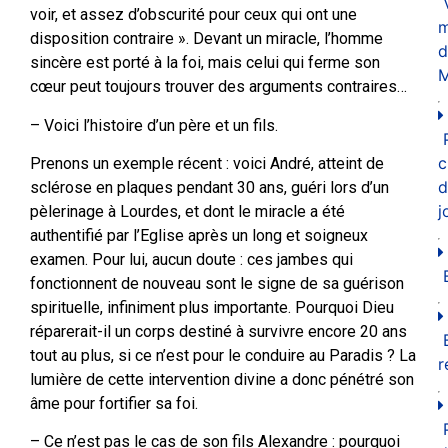
voir, et assez d’obscurité pour ceux qui ont une
m
disposition contraire ». Devant un miracle, l’homme
d
sincère est porté à la foi, mais celui qui ferme son
M
cœur peut toujours trouver des arguments contraires…
– Voici l’histoire d’un père et un fils.
c
Prenons un exemple récent : voici André, atteint de
d
sclérose en plaques pendant 30 ans, guéri lors d’un
j
pèlerinage à Lourdes, et dont le miracle a été
authentifié par l’Eglise après un long et soigneux
examen. Pour lui, aucun doute : ces jambes qui
fonctionnent de nouveau sont le signe de sa guérison
spirituelle, infiniment plus importante. Pourquoi Dieu
réparerait-il un corps destiné à survivre encore 20 ans
tout au plus, si ce n’est pour le conduire au Paradis ? La
r
lumière de cette intervention divine a donc pénétré son
âme pour fortifier sa foi.
– Ce n’est pas le cas de son fils Alexandre : pourquoi