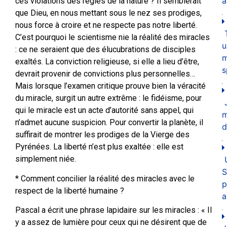
a
ces violations des règles de la nature ? Il semblerait
que Dieu, en nous mettant sous le nez ses prodiges,
nous force à croire et ne respecte pas notre liberté.
C’est pourquoi le scientisme nie la réalité des miracles
u
: ce ne seraient que des élucubrations de disciples
m
exaltés. La conviction religieuse, si elle a lieu d’être,
s
devrait provenir de convictions plus personnelles…
Mais lorsque l’examen critique prouve bien la véracité
du miracle, surgit un autre extrême : le fidéisme, pour
qui le miracle est un acte d’autorité sans appel, qui
n’admet aucune suspicion. Pour convertir la planète, il
d
suffirait de montrer les prodiges de la Vierge des
Pyrénées. La liberté n’est plus exaltée : elle est
simplement niée.
S
* Comment concilier la réalité des miracles avec le
p
respect de la liberté humaine ?
a
Pascal a écrit une phrase lapidaire sur les miracles : « Il
y a assez de lumière pour ceux qui ne désirent que de