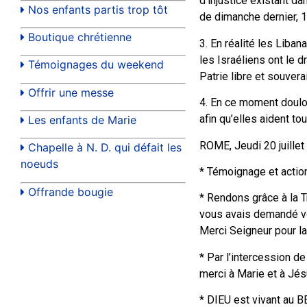
d’injustice existant d
Nos enfants partis trop tôt
de dimanche dernier, 16
Boutique chrétienne
3. En réalité les Liban
les Israéliens ont le d
Témoignages du weekend
Patrie libre et souvera
Offrir une messe
4. En ce moment doulou
afin qu’elles aident to
Les enfants de Marie
ROME, Jeudi 20 juille
Chapelle à N. D. qui défait les
noeuds
* Témoignage et action
Offrande bougie
* Rendons grâce à la Tr
vous avais demandé vou
Merci Seigneur pour la
* Par l’intercession d
merci à Marie et à Jé
* DIEU est vivant au BE