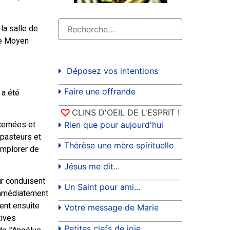
a salle de
le Moyen
Déposez vos intentions
Faire une offrande
 a été
CLINS D'OEIL DE L'ESPRIT !
Rien que pour aujourd'hui
cernées et
 pasteurs et
Thérèse une mère spirituelle
implorer de
Jésus me dit...
ur conduisent
Un Saint pour ami...
 immédiatement
gent ensuite
Votre message de Marie
tives
Petites clefs de joie...