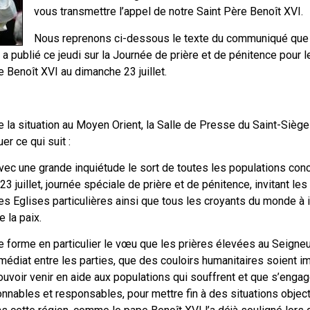
vous transmettre l’appel de notre Saint Père Benoît XVI.
Nous reprenons ci-dessous le texte du communiqué que l
a publié ce jeudi sur la Journée de prière et de pénitence pour 
e Benoît XVI au dimanche 23 juillet.
e la situation au Moyen Orient, la Salle de Presse du Saint-Siège
r ce qui suit :
avec une grande inquiétude le sort de toutes les populations con
 juillet, journée spéciale de prière et de pénitence, invitant les
les Eglises particulières ainsi que tous les croyants du monde à 
 la paix.
e forme en particulier le vœu que les prières élevées au Seigne
médiat entre les parties, que des couloirs humanitaires soient
ouvoir venir en aide aux populations qui souffrent et que s’enga
nnables et responsables, pour mettre fin à des situations objec