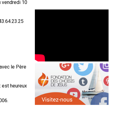
u vendredi 10
43.64.23.25
avec le Père
x est heureux
006.