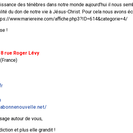
uissance des ténèbres dans notre monde aujourd’hui il nous sem
alité du don de notre vie à Jésus-Christ. Pour cela nous avons éc
ttps://www.mariereine.com/affiche.php3?ID=614&categorie=4/
se !
 8 rue Roger Lévy
 (France)
fr
m
.labonnenouvelle.net/
sage autour de vous,
ction et plus elle grandit !