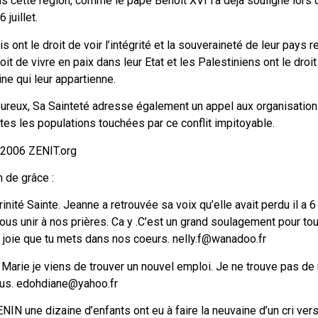
ans cette région, comme le pape Benoît XVI l’a déjà souligné lors 
 juillet.
ais ont le droit de voir l’intégrité et la souveraineté de leur pays 
roit de vivre en paix dans leur Etat et les Palestiniens ont le droit
ine qui leur appartienne.
reux, Sa Sainteté adresse également un appel aux organisations
utes les populations touchées par ce conflit impitoyable.
t 2006 ZENIT.org
 de grâce :
inité Sainte. Jeanne a retrouvée sa voix qu’elle avait perdu il a 6
s unir à nos prières. Ca y .C’est un grand soulagement pour tout
 joie que tu mets dans nos coeurs. nelly.f@wanadoo.fr
e Marie je viens de trouver un nouvel emploi. Je ne trouve pas de
sus. edohdiane@yahoo.fr
NIN une dizaine d’enfants ont eu à faire la neuvaine d’un cri vers l