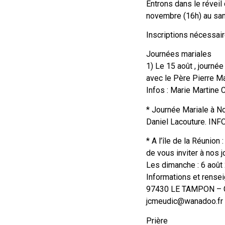
Entrons dans le réveil
novembre (16h) au sam
Inscriptions nécessair
Journées mariales
1) Le 15 août , journ
avec le Père Pierre Ma
Infos : Marie Martine 
* Journée Mariale à N
Daniel Lacouture. INFO
* A l’île de la Réunio
de vous inviter à nos 
Les dimanche : 6 aoû
Informations et rense
97430 LE TAMPON – G
jcmeudic@wanadoo.fr
Prière