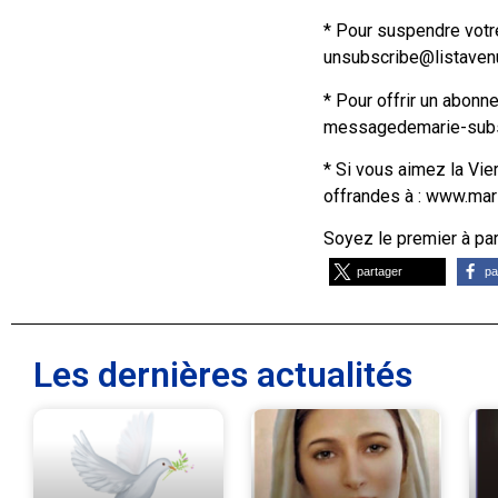
* Pour suspendre votre
unsubscribe@listave
* Pour offrir un abonn
messagedemarie-subs
* Si vous aimez la Vi
offrandes à : www.mar
Soyez le premier à part
partager
pa
Les dernières actualités