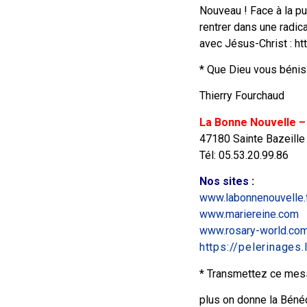
Nouveau ! Face à la p
rentrer dans une radic
avec Jésus-Christ : h
* Que Dieu vous bénis
Thierry Fourchaud
La Bonne Nouvelle –
47180 Sainte Bazeille
Tél: 05.53.20.99.86
Nos sites
:
www.labonnenouvelle.
www.mariereine.com
www.rosary-world.co
https://pelerinages
* Transmettez ce mes
plus on donne la Bénédi