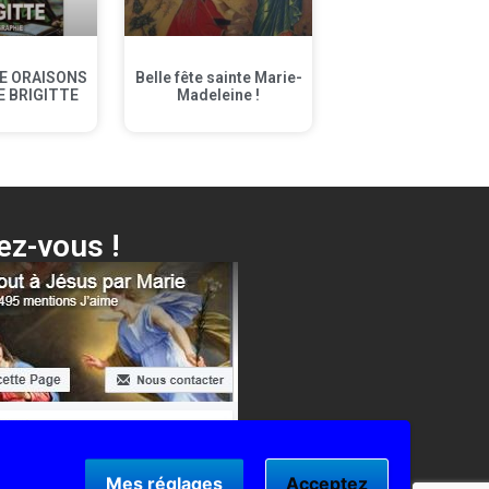
E ORAISONS
Belle fête sainte Marie-
E BRIGITTE
Madeleine !
z-vous !
i ta Mère + différentes surprises…
Cliquer ici !
Mes réglages
Acceptez