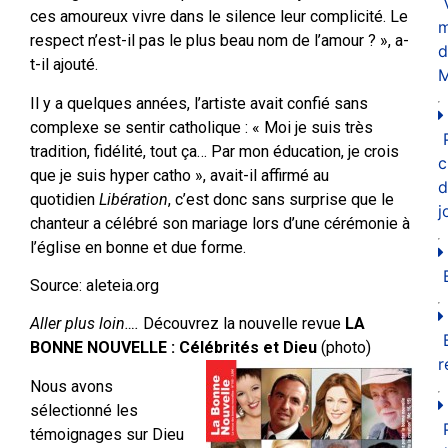
ces amoureux vivre dans le silence leur complicité. Le
m
respect n’est-il pas le plus beau nom de l’amour ? », a-
d
t-il ajouté.
M
Il y a quelques années, l’artiste avait confié sans
complexe se sentir catholique : « Moi je suis très
tradition, fidélité, tout ça… Par mon éducation, je crois
c
que je suis hyper catho », avait-il affirmé au
d
quotidien
Libération
, c’est donc sans surprise que le
j
chanteur a célébré son mariage lors d’une cérémonie à
l’église en bonne et due forme.
Source: aleteia.org
Aller plus loin….
Découvrez la nouvelle revue
LA
BONNE NOUVELLE : Célébrités et Dieu
(photo)
r
Nous avons
sélectionné les
témoignages sur Dieu