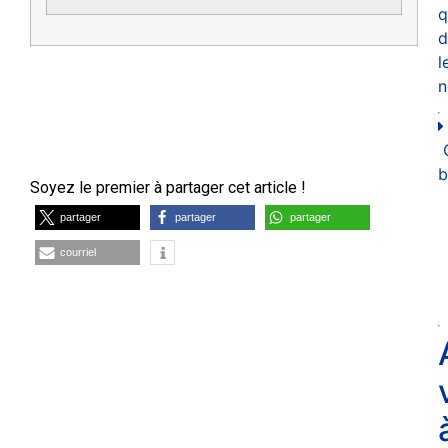
q
d
l
n
b
Soyez le premier à partager cet article !
partager
partager
partager
courriel