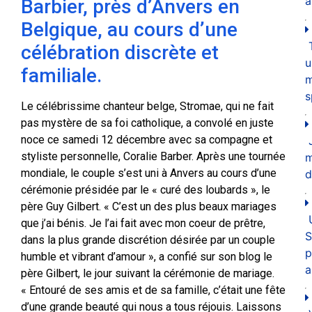
a
Barbier, près d’Anvers en
Belgique, au cours d’une
célébration discrète et
u
familiale.
m
s
Le célébrissime chanteur belge, Stromae, qui ne fait
pas mystère de sa foi catholique, a convolé en juste
noce ce samedi 12 décembre avec sa compagne et
styliste personnelle, Coralie Barber. Après une tournée
mondiale, le couple s’est uni à Anvers au cours d’une
d
cérémonie présidée par le « curé des loubards », le
père Guy Gilbert. « C’est un des plus beaux mariages
que j’ai bénis. Je l’ai fait avec mon coeur de prêtre,
S
dans la plus grande discrétion désirée par un couple
p
humble et vibrant d’amour », a confié sur son blog le
a
père Gilbert, le jour suivant la cérémonie de mariage.
« Entouré de ses amis et de sa famille, c’était une fête
d’une grande beauté qui nous a tous réjouis. Laissons