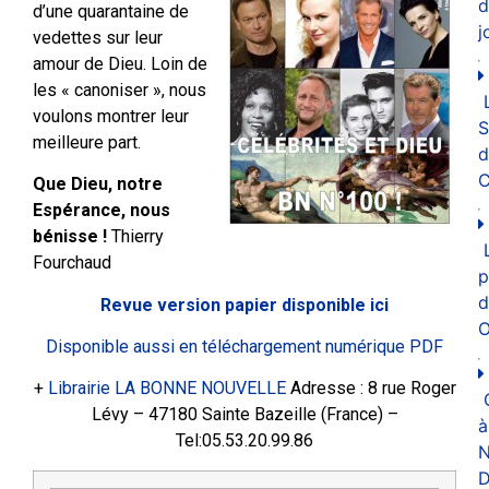
d
d’une quarantaine de
j
vedettes sur leur
amour de Dieu. Loin de
les « canoniser », nous
voulons montrer leur
meilleure part.
d
C
Que Dieu, notre
Espérance, nous
bénisse !
Thierry
Fourchaud
p
d
Revue version papier disponible ici
O
Disponible aussi en téléchargement numérique PDF
+
Librairie LA BONNE NOUVELLE
Adresse : 8 rue Roger
Lévy – 47180 Sainte Bazeille (France) –
à
Tel:05.53.20.99.86
N
D