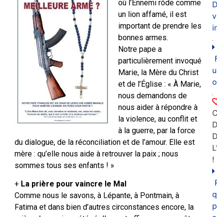
où l’Ennemi rôde comme
D
un lion affamé, il est
v
important de prendre les
i
bonnes armes.
Notre pape a
particulièrement invoqué
u
Marie, la Mère du Christ
o
et de l’Église : « À Marie,
nous demandons de
nous aider à répondre à
C
la violence, au conflit et
D
à la guerre, par la force
du dialogue, de la réconciliation et de l’amour. Elle est
L
mère : qu’elle nous aide à retrouver la paix ; nous
!
sommes tous ses enfants ! »
+
La prière pour vaincre le Mal
q
Comme nous le savons, à Lépante, à Pontmain, à
p
Fatima et dans bien d’autres circonstances encore, la