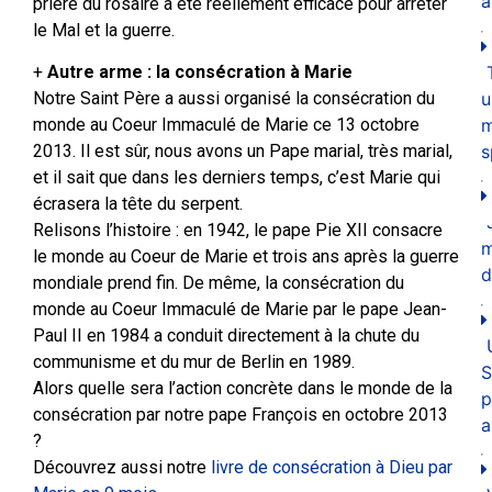
a
prière du rosaire a été réellement efficace pour arrêter
le Mal et la guerre.
+
Autre arme : la consécration à Marie
u
Notre Saint Père a aussi organisé la consécration du
m
monde au Coeur Immaculé de Marie ce 13 octobre
s
2013. Il est sûr, nous avons un Pape marial, très marial,
et il sait que dans les derniers temps, c’est Marie qui
écrasera la tête du serpent.
Relisons l’histoire : en 1942, le pape Pie XII consacre
le monde au Coeur de Marie et trois ans après la guerre
d
mondiale prend fin. De même, la consécration du
monde au Coeur Immaculé de Marie par le pape Jean-
Paul II en 1984 a conduit directement à la chute du
communisme et du mur de Berlin en 1989.
S
Alors quelle sera l’action concrète dans le monde de la
p
consécration par notre pape François en octobre 2013
a
?
Découvrez aussi notre
livre de consécration à Dieu par