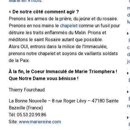
Marie en 9 mois.
m
+
De notre côté comment agir ?
d
Prenons les armes de la prière, du jeûne et du rosaire.
M
Prenons en nos mains le
chapelet
comme un fusil pour
détruire les traits enflammés du Malin. Prions et
méditons le saint Rosaire autant que possible.
Alors OUI, entrons dans la milice de l’Immaculée,
c
prenons notre chapelet et soyons de vaillants soldats
d
de la Paix.
j
À la fin, le Coeur Immaculé de Marie Triomphera !
Que Notre Dame vous bénisse !
Thierry Fourchaud
La Bonne Nouvelle – 8 rue Roger Lévy – 47180 Sainte
r
Bazeille (France)
Tél: 05.53.20.99.86
Site:
www.mariereine.com