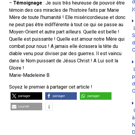
d
–
Témoignage
: Je suis très heureuse de pouvoir être
j
témoin des ces miracles de l’histoire faits par Marie
Mère de toute l’humanité ! Elle miséricordieuse et donc
ne peut pas être indifférente à tout ce qui se passe au
Moyen-Orient et autre part ailleurs. Quelle est belle !
Quelle est puissante ! Quelle est amour notre Mère qui
d
combat pour nous ! A jamais elle écrasera la tête du
C
diable venu pour diviser par des guerres. Il est vaincu
dans le Nom puissant de Jésus Christ ! A Lui soit la
Gloire !
Marie-Madeleine B.
p
d
Soyez le premier à partager cet article !
O
partager
partager
partager
courriel
à
N
D