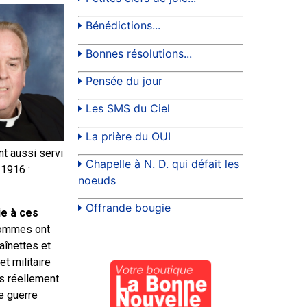
Bénédictions...
Bonnes résolutions...
Pensée du jour
Les SMS du Ciel
La prière du OUI
nt aussi servi
Chapelle à N. D. qui défait les
 1916 :
noeuds
Offrande bougie
ie à ces
 hommes ont
aînettes et
et militaire
fus réellement
e guerre