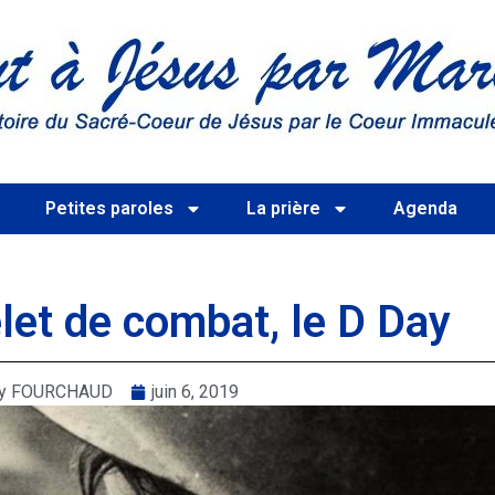
s
Petites paroles
La prière
Agenda
let de combat, le D Day
rry FOURCHAUD
juin 6, 2019