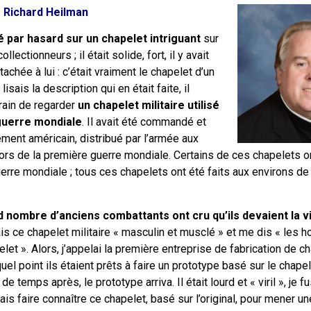
 Richard Heilman
é par hasard sur un chapelet intriguant
sur
lectionneurs ; il était solide, fort, il y avait
tachée à lui : c’était vraiment le chapelet d’un
sais la description qui en était faite, il
train de regarder
un chapelet militaire utilisé
guerre mondiale
. Il avait été commandé et
ment américain, distribué par l’armée aux
lors de la première guerre mondiale. Certains de ces chapelets o
rre mondiale ; tous ces chapelets ont été faits aux environs de
nd nombre d’anciens combattants ont cru qu’ils devaient la v
is ce chapelet militaire « masculin et musclé » et me dis « les
let ». Alors, j’appelai la première entreprise de fabrication de ch
uel point ils étaient prêts à faire un prototype basé sur le chapel
e temps après, le prototype arriva. Il était lourd et « viril », je 
is faire connaître ce chapelet, basé sur l’original, pour mener un