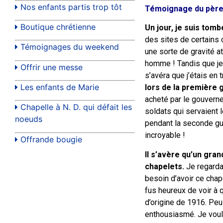
Nos enfants partis trop tôt
Témoignage du père
Boutique chrétienne
Un jour, je suis tomb
des sites de certains col
Témoignages du weekend
une sorte de gravité at
homme ! Tandis que je li
Offrir une messe
s’avéra que j’étais en 
Les enfants de Marie
lors de la première 
acheté par le gouverne
Chapelle à N. D. qui défait les
soldats qui servaient 
noeuds
pendant la seconde gue
incroyable !
Offrande bougie
Il s’avère qu’un gra
chapelets.
Je regarda
besoin d’avoir ce chape
fus heureux de voir à q
d’origine de 1916. Peu d
enthousiasmé. Je voula