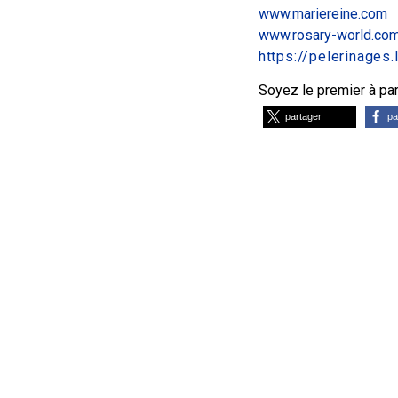
www.mariereine.com
www.rosary-world.co
https://pelerinages
Soyez le premier à part
partager
pa