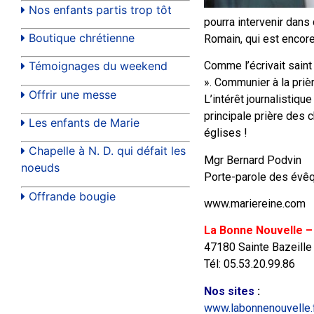
Nos enfants partis trop tôt
pourra intervenir dans
Boutique chrétienne
Romain, qui est encore
Comme l’écrivait saint 
Témoignages du weekend
». Communier à la priè
Offrir une messe
L’intérêt journalistiq
principale prière des 
Les enfants de Marie
églises !
Chapelle à N. D. qui défait les
Mgr Bernard Podvin
noeuds
Porte-parole des évê
Offrande bougie
www.mariereine.com
La Bonne Nouvelle –
47180 Sainte Bazeille
Tél: 05.53.20.99.86
Nos sites
:
www.labonnenouvelle.