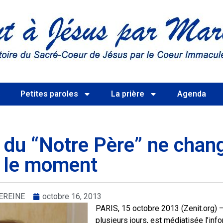
s
Petites paroles
La prière
Agenda
e du “Notre Père” ne chan
 le moment
EREINE
octobre 16, 2013
PARIS, 15 octobre 2013 (Zenit.org) 
plusieurs jours, est médiatisée l’inf