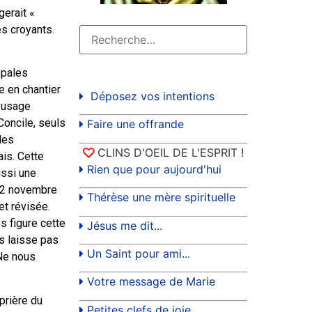
gerait «
s croyants.
opales
 en chantier
Déposez vos intentions
à usage
Concile, seuls
Faire une offrande
les
CLINS D'OEIL DE L'ESPRIT !
ais. Cette
Rien que pour aujourd'hui
ussi une
e 22 novembre
Thérèse une mère spirituelle
et révisée.
s figure cette
Jésus me dit...
s laisse pas
Un Saint pour ami...
 Ne nous
Votre message de Marie
prière du
Petites clefs de joie...