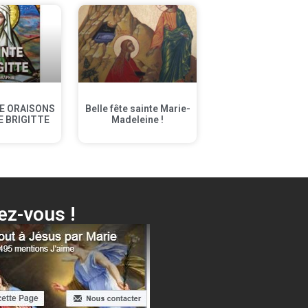
E ORAISONS
Belle fête sainte Marie-
E BRIGITTE
Madeleine !
z-vous !
oici ta Mère + différentes surprises…
Cliquer ici !