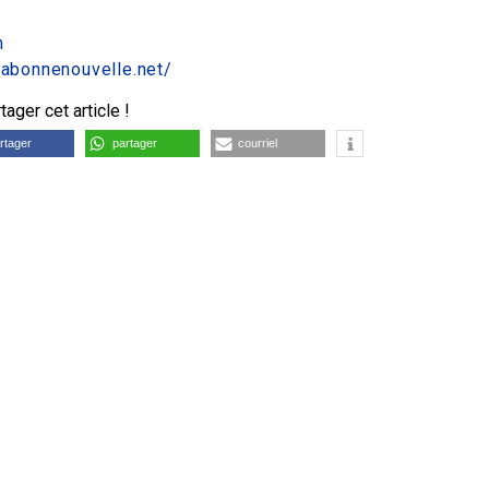
m
.labonnenouvelle.net/
ager cet article !
rtager
partager
courriel