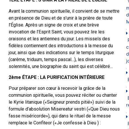
m
Avant la communion spirituelle, il convient de se mettre
d
en présence de Dieu et de s’unir à la prière de toute
M
l’Église. Après un signe de croix et une brève
invocation de l’Esprit Saint, vous pouvez lire les
oraisons et les antiennes du jour. Les missels des
fidèles contiennent des introductions à la messe du
c
jour, ainsi que des indications sur le temps liturgique
d
(carême, triduum, temps pascal…), les diverses
j
solennités, une biographie du saint qui est célébré…
2ème ÉTAPE : LA PURIFICATION INTÉRIEURE
Pour préparer son cœur à recevoir la grâce de la
communion spirituelle, vous pouvez réciter ou chanter
le Kyrie litanique («Seigneur prends pitié») suivi de la
r
formule d’absolution Misereatur vestri («Que Dieu nous
fasse miséricorde»), qui dans le rituel de la messe
remplace le Confiteor («Je confesse à Dieu ) :