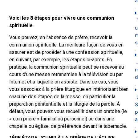
a
Voici les 8 étapes pour vivre une communion
spirituelle
u
m
Vous pouvez, en l’absence de prêtre, recevoir la
s
communion spirituelle. La meilleure façon de vous en
assurer est de procéder à une confession spirituelle,
en suivant, par exemple, les étapes ci-après. En
pratique, la communion spirituelle peut se recevoir au
cours d’une messe retransmise à la télévision ou par
d
Internet et à laquelle on assiste. Dans ce cas, vous
vous associez à la prière liturgique en intériorisant bien
chacune des étapes de la messe, en particulier la
préparation pénitentielle et la liturgie de la parole. À
S
défaut, vous pouvez vous recueillir dans un oratoire (le
p
« coin prière » familial ou personnel) ou dans une
a
chapelle ou église, de préférence devant le tabernacle.
1ÈRE ÉTAPE : S’UNIR À LA PRIÈRE DE L’ÉGLISE