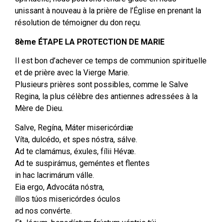
unissant à nouveau à la prière de l’Église en prenant la
résolution de témoigner du don reçu.
8ème ÉTAPE LA PROTECTION DE MARIE
Il est bon d’achever ce temps de communion spirituelle
et de prière avec la Vierge Marie.
Plusieurs prières sont possibles, comme le Salve
Regina, la plus célèbre des antiennes adressées à la
Mère de Dieu.
Salve, Regína, Máter misericórdiæ
Víta, dulcédo, et spes nóstra, sálve.
Ad te clamámus, éxules, fílii Hévæ.
Ad te suspirámus, geméntes et flentes
in hac lacrimárum válle.
Eia ergo, Advocáta nóstra,
íllos túos misericórdes óculos
ad nos convérte.