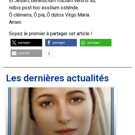
Et Jésum, benedíctum frúctum véntris túi,
nóbis post hoc exsílium osténde.
Ô clémens, Ô pía, Ô dúlcis Vírgo María.
Amen.
Soyez le premier à partager cet article !
partager
partager
partager
courriel
Les dernières actualités