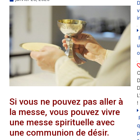
D
v
i
u
o
C
D
L
Si vous ne pouvez pas aller à
!
la messe, vous pouvez vivre
une messe spirituelle avec
q
une communion de désir.
p