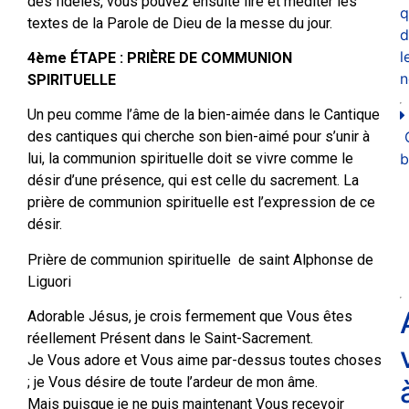
des fidèles, vous pouvez ensuite lire et méditer les
q
textes de la Parole de Dieu de la messe du jour.
d
l
4ème ÉTAPE : PRIÈRE DE COMMUNION
n
SPIRITUELLE
Un peu comme l’âme de la bien-aimée dans le Cantique
des cantiques qui cherche son bien-aimé pour s’unir à
b
lui, la communion spirituelle doit se vivre comme le
désir d’une présence, qui est celle du sacrement. La
prière de communion spirituelle est l’expression de ce
désir.
Prière de communion spirituelle de saint Alphonse de
Liguori
Adorable Jésus, je crois fermement que Vous êtes
réellement Présent dans le Saint-Sacrement.
Je Vous adore et Vous aime par-dessus toutes choses
; je Vous désire de toute l’ardeur de mon âme.
Mais puisque je ne puis maintenant Vous recevoir