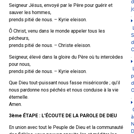
d
Seigneur Jésus, envoyé par le Père pour guérir et
j
sauver les hommes,
prends pitié de nous. – Kyrie eleison.
Ô Christ, venu dans le monde appeler tous les
pécheurs,
d
prends pitié de nous. – Christe eleison.
C
Seigneur, élevé dans la gloire du Père où tu intercèdes
pour nous,
prends pitié de nous. – Kyrie eleison.
p
Que Dieu tout-puissant nous fasse miséricorde ; qu’il
d
nous pardonne nos péchés et nous conduise à la vie
O
éternelle.
Amen.
3ème ÉTAPE : L’ÉCOUTE DE LA PAROLE DE DIEU
à
N
En union avec tout le Peuple de Dieu et la communauté
D