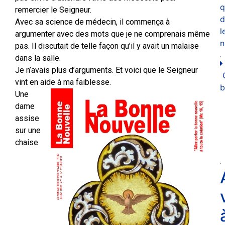
q
remercier le Seigneur.
d
Avec sa science de médecin, il commença à
l
argumenter avec des mots que je ne comprenais même
n
pas. Il discutait de telle façon qu’il y avait un malaise
dans la salle.
Je n’avais plus d’arguments. Et voici que le Seigneur
vint en aide à ma faiblesse.
b
Une
dame
assise
sur une
chaise