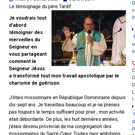
D
Le témoignage du père Tardif
v
i
Je voudrais tout
d’abord
témoigner des
merveilles du
u
Seigneur en
o
vous partageant
comment le
Seigneur Jésus
C
a transformé tout mon travail apostolique par le
D
charisme de guérison.
L
J’étais missionnaire en République Dominicaine depuis
!
dix-sept ans. Je travaillais beaucoup et je ne prenais
pas toujours le temps suffisant pour prier ; mon activité
était débordante. De plus, les huit dernières années,
q
j’étais devenu provincial de ma congrégation des
p
missionnaires du Sacré-Cœur. Toutes mes ambitions