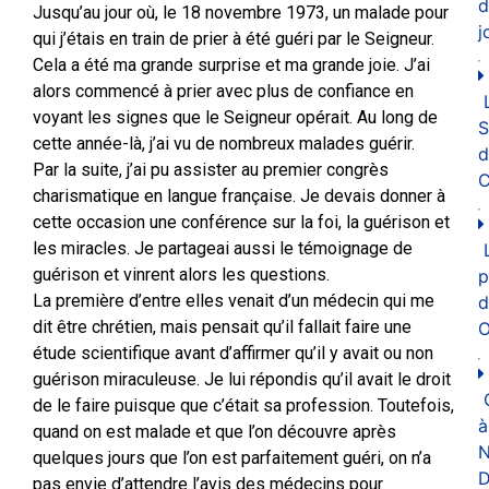
d
Jusqu’au jour où, le 18 novembre 1973, un malade pour
j
qui j’étais en train de prier à été guéri par le Seigneur.
Cela a été ma grande surprise et ma grande joie. J’ai
alors commencé à prier avec plus de confiance en
voyant les signes que le Seigneur opérait. Au long de
cette année-là, j’ai vu de nombreux malades guérir.
d
Par la suite, j’ai pu assister au premier congrès
C
charismatique en langue française. Je devais donner à
cette occasion une conférence sur la foi, la guérison et
les miracles. Je partageai aussi le témoignage de
guérison et vinrent alors les questions.
p
La première d’entre elles venait d’un médecin qui me
d
dit être chrétien, mais pensait qu’il fallait faire une
O
étude scientifique avant d’affirmer qu’il y avait ou non
guérison miraculeuse. Je lui répondis qu’il avait le droit
de le faire puisque que c’était sa profession. Toutefois,
à
quand on est malade et que l’on découvre après
N
quelques jours que l’on est parfaitement guéri, on n’a
D
pas envie d’attendre l’avis des médecins pour