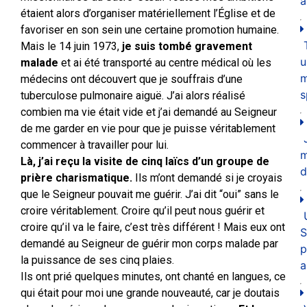
a
étaient alors d’organiser matériellement l’Église et de
favoriser en son sein une certaine promotion humaine.
Mais le 14 juin 1973,
je suis tombé gravement
u
malade
et ai été transporté au centre médical où les
m
médecins ont découvert que je souffrais d’une
s
tuberculose pulmonaire aiguë. J’ai alors réalisé
combien ma vie était vide et j’ai demandé au Seigneur
de me garder en vie pour que je puisse véritablement
commencer à travailler pour lui.
Là, j’ai reçu la visite de cinq laïcs d’un groupe de
d
prière charismatique.
Ils m’ont demandé si je croyais
que le Seigneur pouvait me guérir. J’ai dit “oui” sans le
croire véritablement. Croire qu’il peut nous guérir et
croire qu’il va le faire, c’est très différent ! Mais eux ont
S
demandé au Seigneur de guérir mon corps malade par
p
la puissance de ses cinq plaies.
a
Ils ont prié quelques minutes, ont chanté en langues, ce
qui était pour moi une grande nouveauté, car je doutais