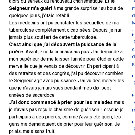
alors du sérieux du renouveau charismatique.
Et le
m
Seigneur m’a guéri
à ma grande surprise : au bout de
d
quelques jours, j’étais rétabli.
M
Les médecins ont pu constater les séquelles de ma
tuberculose complètement cicatrisées. Depuis, je n’ai
jamais plus souffert de cette tuberculose.
C’est ainsi que j’ai découvert la puissance de la
c
prière.
Avant je ne la connaissais pas. J’ai demandé à
d
mon supérieur de me laisser l’année pour étudier cette
j
merveille que je venais de découvrir. En participant à
des retraites et des congrès, j’ai pu découvrir combien
le Seigneur agit avec puissance. J’ai vu des merveilles
que je n’avais jamais vues pendant mes dix-sept
années de sacerdoce.
J’ai donc commencé à prier pour les malades
mais
je n’avais pas reçu le charisme de guérison. Lorsque je
r
participais à des prières, comme j’avais été guéri, les
gens me demandaient de prier pour leur guérison. Je
priais, mais sans fruit.