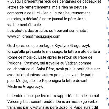
« Jusqu’à présent j’ai reçu des centaines de cadeaux et
m
lettres de remerciements, mais rien ne peut se
d
comparer à celui-ci. J’en suis très heureusement
M
surpris», a déclaré à notre journal le père Jozo,
visiblement ébranlé.
Les photos des articles se trouvent sur le site :
www.childrenofmedjugorje.com
c
d
Or, d’après ce que partagea Krystyna Gregorezyk
j
lorsqu’elle présenta le message, la lettre a été écrite à
Rome ce mois-ci, juste après le retour du Pape de
Pologne. Krystyna, qui travaille au Vatican comme
collaboratrice du Saint Père, avait pris le petit déjeuner
avec lui et plusieurs autres polonais avant de partir
pour Medjugorje. Le Pape signa la lettre devant
Madame Gregorezyk.
r
Il semble donc que les mots rapportés dans le journal
Vercernji List soient fondés. Dans un message verbal
transmis par Krystyna au père Jozo, le Pape aurait dit