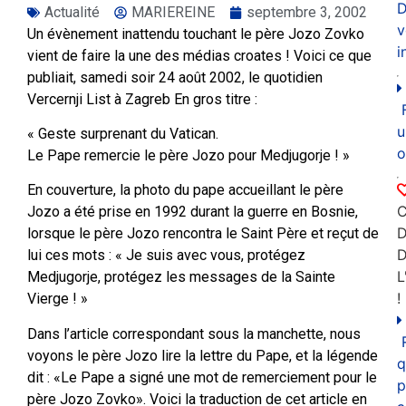
D
Actualité
MARIEREINE
septembre 3, 2002
v
Un évènement inattendu touchant le père Jozo Zovko
i
vient de faire la une des médias croates ! Voici ce que
publiait, samedi soir 24 août 2002, le quotidien
Vercernji List à Zagreb En gros titre :
u
« Geste surprenant du Vatican.
o
Le Pape remercie le père Jozo pour Medjugorje ! »
En couverture, la photo du pape accueillant le père
C
Jozo a été prise en 1992 durant la guerre en Bosnie,
D
lorsque le père Jozo rencontra le Saint Père et reçut de
lui ces mots : « Je suis avec vous, protégez
L
Medjugorje, protégez les messages de la Sainte
!
Vierge ! »
Dans l’article correspondant sous la manchette, nous
voyons le père Jozo lire la lettre du Pape, et la légende
q
dit : «Le Pape a signé une mot de remerciement pour le
p
père Jozo Zovko». Voici la traduction de cet article en