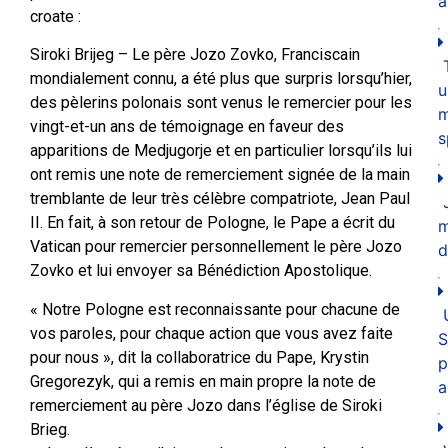
a
croate :
Siroki Brijeg – Le père Jozo Zovko, Franciscain
mondialement connu, a été plus que surpris lorsqu’hier,
u
des pèlerins polonais sont venus le remercier pour les
m
vingt-et-un ans de témoignage en faveur des
s
apparitions de Medjugorje et en particulier lorsqu’ils lui
ont remis une note de remerciement signée de la main
tremblante de leur très célèbre compatriote, Jean Paul
II. En fait, à son retour de Pologne, le Pape a écrit du
Vatican pour remercier personnellement le père Jozo
d
Zovko et lui envoyer sa Bénédiction Apostolique.
« Notre Pologne est reconnaissante pour chacune de
vos paroles, pour chaque action que vous avez faite
S
pour nous », dit la collaboratrice du Pape, Krystin
p
Gregorezyk, qui a remis en main propre la note de
a
remerciement au père Jozo dans l’église de Siroki
Brieg.