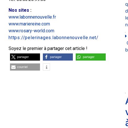
q
Nos sites
:
d
www.labonnenouvelle.fr
l
www.mariereine.com
n
www.rosary-world.com
https://pelerinages.labonnenouvelle.net/
Soyez le premier à partager cet article !
b
partager
partager
partager
courriel