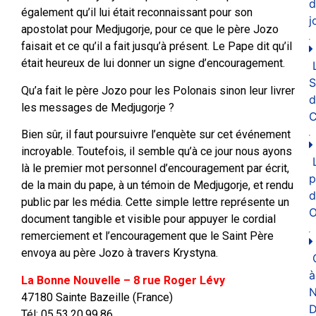
d
également qu’il lui était reconnaissant pour son
j
apostolat pour Medjugorje, pour ce que le père Jozo
faisait et ce qu’il a fait jusqu’à présent. Le Pape dit qu’il
était heureux de lui donner un signe d’encouragement.
Qu’a fait le père Jozo pour les Polonais sinon leur livrer
d
les messages de Medjugorje ?
C
Bien sûr, il faut poursuivre l’enquète sur cet événement
incroyable. Toutefois, il semble qu’à ce jour nous ayons
là le premier mot personnel d’encouragement par écrit,
p
de la main du pape, à un témoin de Medjugorje, et rendu
d
public par les média. Cette simple lettre représente un
O
document tangible et visible pour appuyer le cordial
remerciement et l’encouragement que le Saint Père
envoya au père Jozo à travers Krystyna.
à
La Bonne Nouvelle – 8 rue Roger Lévy
N
47180 Sainte Bazeille (France)
D
Tél: 05.53.20.99.86