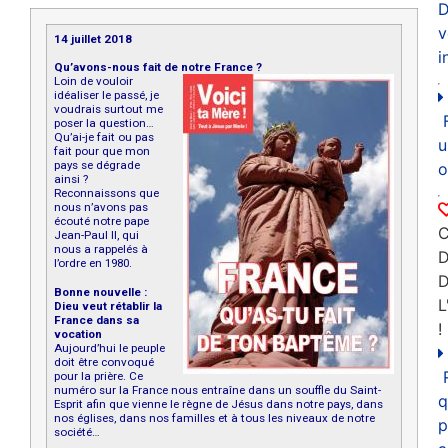
D
v
14 juillet 2018
i
Qu’avons-nous fait de notre France ?
Loin de vouloir
idéaliser le passé, je
voudrais surtout me
poser la question…
Qu’ai-je fait ou pas
u
fait pour que mon
pays se dégrade
o
ainsi ?
Reconnaissons que
nous n’avons pas
écouté notre pape
C
Jean-Paul II, qui
nous a rappelés à
D
l’ordre en 1980.
Bonne nouvelle :
L
Dieu veut rétablir la
France dans sa
!
vocation
Aujourd’hui le peuple
doit être convoqué
pour la prière. Ce
numéro sur la France nous entraîne dans un souffle du Saint-
q
Esprit afin que vienne le règne de Jésus dans notre pays, dans
nos églises, dans nos familles et à tous les niveaux de notre
p
société…