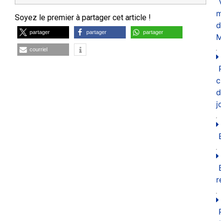
m
Soyez le premier à partager cet article !
d
partager
partager
partager
M
courriel
c
d
j
r