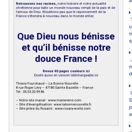
a
Retrouvons nos racines,
notre histoire et notre actualité
chrétienne pour bâtir un monde nouveau rempli de la paix et de
l’amour de Dieu. N’oublions pas que le rayonnement de la
France s’étendra à nouveau dans le monde entier.
u
m
Que Dieu nous bénisse
s
et qu’il bénisse notre
douce France !
Revue 40 pages couleurs ici
d
Existe aussi en version téléchargeable ici
Thierry Fourchaud – La Bonne Nouvelle
8 rue Roger Lévy – 47180 Sainte Bazeille – France
Tel : 05.53.20.99.86
S
– Notre site marial : www.mariereine.com
– Site d’évangélisation: www.labonnenouvelle.fr
p
– Site prière du Rosaire : www.rosary-world.com
a