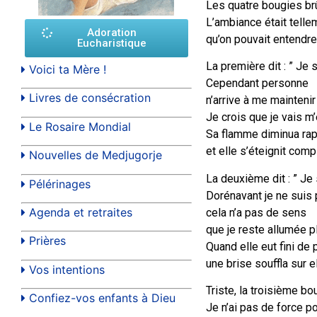
Les quatre bougies brû
L’ambiance était telle
Adoration
qu’on pouvait entendre
Eucharistique
La première dit : ” Je s
Voici ta Mère !
Cependant personne
Livres de consécration
n’arrive à me maintenir
Je crois que je vais m’
Le Rosaire Mondial
Sa flamme diminua ra
et elle s’éteignit com
Nouvelles de Medjugorje
La deuxième dit : ” Je 
Pélérinages
Dorénavant je ne suis 
Agenda et retraites
cela n’a pas de sens
que je reste allumée p
Prières
Quand elle eut fini de p
une brise souffla sur ell
Vos intentions
Triste, la troisième bo
Confiez-vos enfants à Dieu
Je n’ai pas de force po