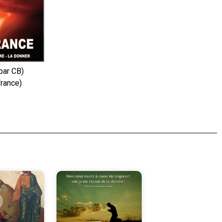
par CB)
France)