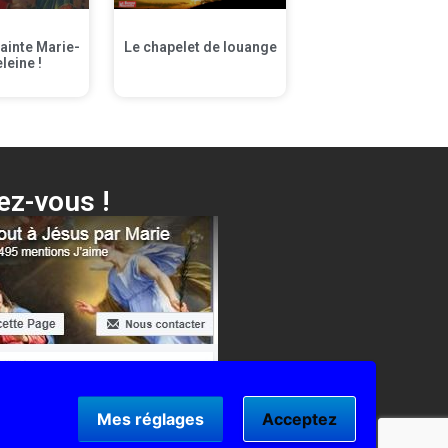
sainte Marie-
Le chapelet de louange
leine !
z-vous !
oici ta Mère + différentes surprises…
Cliquer ici !
Mes réglages
Acceptez