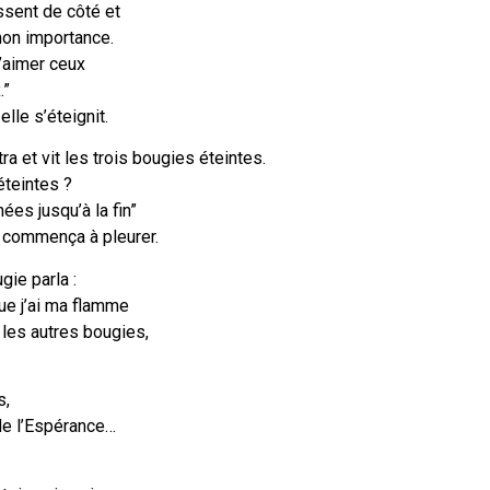
sent de côté et
on importance.
’aimer ceux
.”
elle s’éteignit.
a et vit les trois bougies éteintes.
éteintes ?
ées jusqu’à la fin”
nt commença à pleurer.
gie parla :
que j’ai ma flamme
 les autres bougies,
s,
 de l’Espérance…