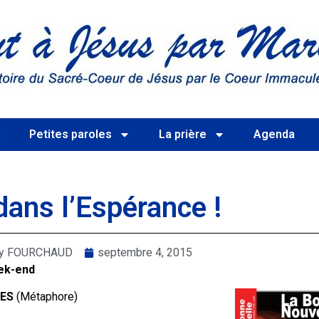
s
Petites paroles
La prière
Agenda
dans l’Espérance !
rry FOURCHAUD
septembre 4, 2015
ek-end
IES
(Métaphore)