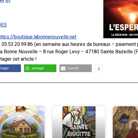
t ici.
DES
https://boutique.labonnenouvelle.net
 05.53.20.99.86 (en semaine aux heures de bureaux – paiement 
 La Bonne Nouvelle – 8 rue Roger Levy – 47180 Sainte Bazeille (
ager cet article !
rtager
partager
courriel