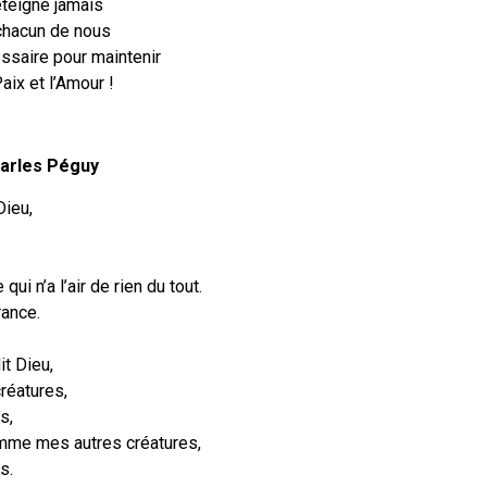
éteigne jamais
chacun de nous
essaire pour maintenir
Paix et l’Amour !
arles Péguy
Dieu,
ui n’a l’air de rien du tout.
rance.
it Dieu,
réatures,
s,
me mes autres créatures,
s.