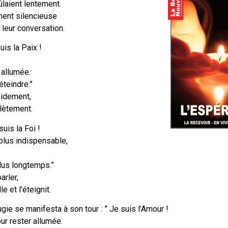
laient lentement.
ment silencieuse
 leur conversation.
uis la Paix !
 allumée.
éteindre.”
pidement,
plètement.
suis la Foi !
plus indispensable,
lus longtemps.”
arler,
e et l’éteignit.
ugie se manifesta à son tour : ” Je suis l’Amour !
ur rester allumée.