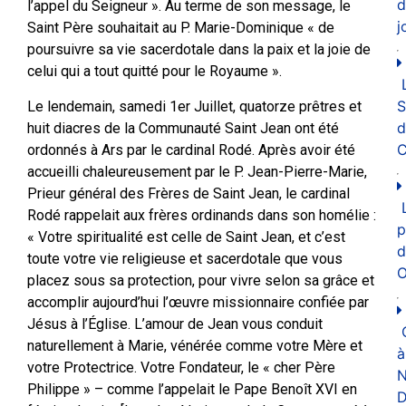
d
l’appel du Seigneur ». Au terme de son message, le
j
Saint Père souhaitait au P. Marie-Dominique « de
poursuivre sa vie sacerdotale dans la paix et la joie de
celui qui a tout quitté pour le Royaume ».
Le lendemain, samedi 1er Juillet, quatorze prêtres et
d
huit diacres de la Communauté Saint Jean ont été
C
ordonnés à Ars par le cardinal Rodé. Après avoir été
accueilli chaleureusement par le P. Jean-Pierre-Marie,
Prieur général des Frères de Saint Jean, le cardinal
Rodé rappelait aux frères ordinands dans son homélie :
p
« Votre spiritualité est celle de Saint Jean, et c’est
d
toute votre vie religieuse et sacerdotale que vous
O
placez sous sa protection, pour vivre selon sa grâce et
accomplir aujourd’hui l’œuvre missionnaire confiée par
Jésus à l’Église. L’amour de Jean vous conduit
naturellement à Marie, vénérée comme votre Mère et
à
votre Protectrice. Votre Fondateur, le « cher Père
N
Philippe » – comme l’appelait le Pape Benoît XVI en
D