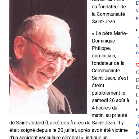
D
du fondateur de
v
la Communauté
i
Saint-Jean
« Le père Marie-
Dominique
u
Philippe,
o
dominicain,
fondateur de la
Communauté
C
Saint-Jean, s’est
D
éteint
paisiblement le
L
samedi 26 août à
!
4 heures du
matin, au prieuré
de Saint-Jodard (Loire) des frères de Saint-Jean. Il y
q
était soigné depuis le 20 juillet, après avoir été victime
p
d’un accident vasculaire cérébral », indique un