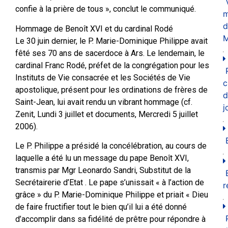
confie à la prière de tous », conclut le communiqué.
m
d
Hommage de Benoît XVI et du cardinal Rodé
M
Le 30 juin dernier, le P. Marie-Dominique Philippe avait
fêté ses 70 ans de sacerdoce à Ars. Le lendemain, le
cardinal Franc Rodé, préfet de la congrégation pour les
Instituts de Vie consacrée et les Sociétés de Vie
c
apostolique, présent pour les ordinations de frères de
d
Saint-Jean, lui avait rendu un vibrant hommage (cf.
j
Zenit, Lundi 3 juillet et documents, Mercredi 5 juillet
2006).
Le P. Philippe a présidé la concélébration, au cours de
laquelle a été lu un message du pape Benoît XVI,
transmis par Mgr Leonardo Sandri, Substitut de la
Secrétairerie d’Etat . Le pape s’unissait « à l’action de
r
grâce » du P. Marie-Dominique Philippe et priait « Dieu
de faire fructifier tout le bien qu’il lui a été donné
d’accomplir dans sa fidélité de prêtre pour répondre à