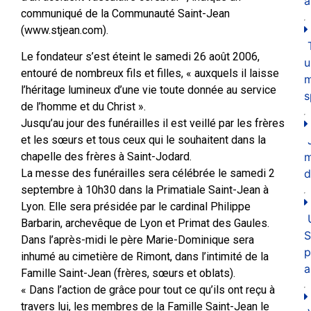
a
communiqué de la Communauté Saint-Jean
(www.stjean.com).
Le fondateur s’est éteint le samedi 26 août 2006,
u
entouré de nombreux fils et filles, « auxquels il laisse
m
l’héritage lumineux d’une vie toute donnée au service
s
de l’homme et du Christ ».
Jusqu’au jour des funérailles il est veillé par les frères
et les sœurs et tous ceux qui le souhaitent dans la
chapelle des frères à Saint-Jodard.
d
La messe des funérailles sera célébrée le samedi 2
septembre à 10h30 dans la Primatiale Saint-Jean à
Lyon. Elle sera présidée par le cardinal Philippe
Barbarin, archevêque de Lyon et Primat des Gaules.
S
Dans l’après-midi le père Marie-Dominique sera
p
inhumé au cimetière de Rimont, dans l’intimité de la
a
Famille Saint-Jean (frères, sœurs et oblats).
« Dans l’action de grâce pour tout ce qu’ils ont reçu à
travers lui, les membres de la Famille Saint-Jean le