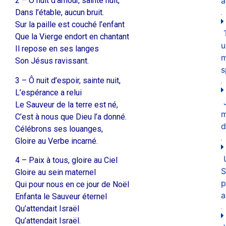
2 – Ô nuit d’amour, sainte nuit,
a
Dans l’étable, aucun bruit.
Sur la paille est couché l’enfant
Que la Vierge endort en chantant
u
Il repose en ses langes
m
Son Jésus ravissant.
s
3 – Ô nuit d’espoir, sainte nuit,
L’espérance a relui
Le Sauveur de la terre est né,
C’est à nous que Dieu l’a donné.
d
Célébrons ses louanges,
Gloire au Verbe incarné.
4 – Paix à tous, gloire au Ciel
S
Gloire au sein maternel
p
Qui pour nous en ce jour de Noël
a
Enfanta le Sauveur éternel
Qu’attendait Israël
Qu’attendait Israël.