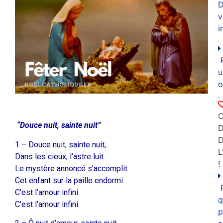
D
v
i
u
o
C
“Douce nuit, sainte nuit”
D
1 – Douce nuit, sainte nuit,
L
Dans les cieux, l’astre luit.
!
Le mystère annoncé s’accomplit
Cet enfant sur la paille endormi
C’est l’amour infini
q
C’est l’amour infini.
p