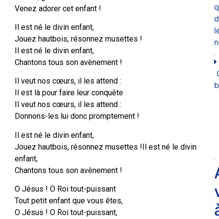
q
Venez adorer cet enfant !
d
Il est né le divin enfant,
l
Jouez hautbois, résonnez musettes !
n
Il est né le divin enfant,
Chantons tous son avènement !
Il veut nos cœurs, il les attend :
b
Il est là pour faire leur conquête
Il veut nos cœurs, il les attend :
Donnons-les lui donc promptement !
Il est né le divin enfant,
Jouez hautbois, résonnez musettes !Il est né le divin
enfant,
Chantons tous son avènement !
O Jésus ! O Roi tout-puissant
Tout petit enfant que vous êtes,
O Jésus ! O Roi tout-puissant,