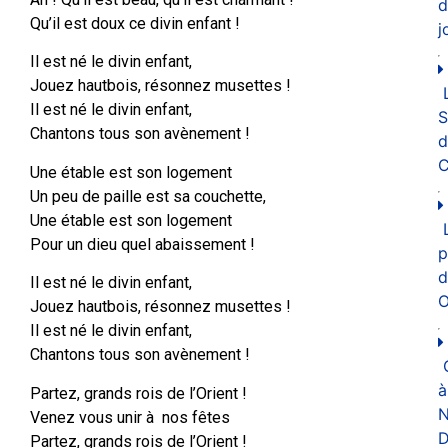
d
Qu’il est doux ce divin enfant !
j
Il est né le divin enfant,
Jouez hautbois, résonnez musettes !
Il est né le divin enfant,
Chantons tous son avènement !
d
C
Une étable est son logement
Un peu de paille est sa couchette,
Une étable est son logement
Pour un dieu quel abaissement !
p
d
Il est né le divin enfant,
O
Jouez hautbois, résonnez musettes !
Il est né le divin enfant,
Chantons tous son avènement !
à
Partez, grands rois de l’Orient !
N
Venez vous unir à nos fêtes
D
Partez, grands rois de l’Orient !