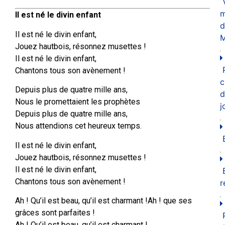
m
Il est né le divin enfant
d
Il est né le divin enfant,
M
Jouez hautbois, résonnez musettes !
Il est né le divin enfant,
Chantons tous son avènement !
c
Depuis plus de quatre mille ans,
d
Nous le promettaient les prophètes
j
Depuis plus de quatre mille ans,
Nous attendions cet heureux temps.
Il est né le divin enfant,
Jouez hautbois, résonnez musettes !
Il est né le divin enfant,
Chantons tous son avènement !
r
Ah ! Qu’il est beau, qu’il est charmant !Ah ! que ses
grâces sont parfaites !
Ah ! Qu’il est beau, qu’il est charmant !