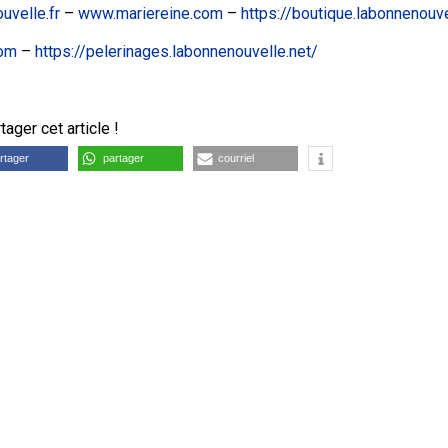
velle.fr
–
www.mariereine.com
–
https://boutique.labonnenouve
com
–
https://pelerinages.labonnenouvelle.net/
ager cet article !
rtager
partager
courriel