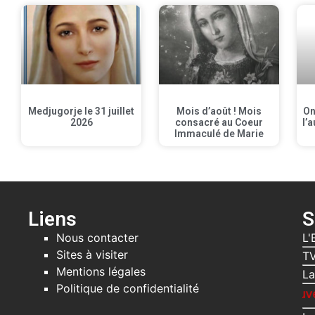
Medjugorje le 31 juillet
Mois d’août ! Mois
On
2026
consacré au Coeur
l’a
Immaculé de Marie
Liens
S
Nous contacter
L'
Sites à visiter
TV
Mentions légales
La
Politique de confidentialité
Recevez gratuitement le pack découverte av