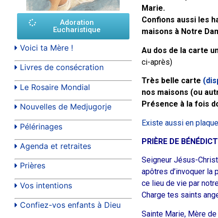
Marie.
Confions aussi les ha
Adoration
Eucharistique
maisons à Notre Da
Voici ta Mère !
Au dos de la carte u
ci-après)
Livres de consécration
Très belle carte
(dis
Le Rosaire Mondial
nos maisons (ou autr
Présence à la fois d
Nouvelles de Medjugorje
Existe aussi en plaque
Pélérinages
PRIÈRE DE BÉNÉDIC
Agenda et retraites
Seigneur Jésus-Christ,
Prières
apôtres d’invoquer la p
ce lieu de vie par notr
Vos intentions
Charge tes saints ange
Confiez-vos enfants à Dieu
Sainte Marie, Mère de 