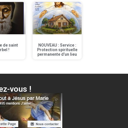
te de saint
NOUVEAU : Service :
rbel !
Protection spirituelle
permanente d’un lieu
z-vous !
s surprises…
Cliquer ici !