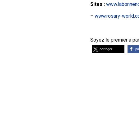
Sites
:
www.labonnenou
–
www.rosary-world.
Soyez le premier à part
partager
pa