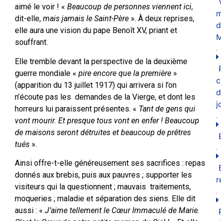
aimé le voir ! «
Beaucoup de personnes viennent ici
,
m
dit-elle,
mais jamais le Saint-Père
». À deux reprises,
d
elle aura une vision du pape Benoît XV, priant et
M
souffrant.
Elle tremble devant la perspective de la deuxième
guerre mondiale «
pire encore que la première
»
c
(apparition du 13 juillet 1917) qui arrivera si l’on
d
n’écoute pas les demandes de la Vierge, et dont les
j
horreurs lui paraissent présentes. «
Tant de gens qui
vont mourir. Et presque tous vont en enfer ! Beaucoup
de maisons seront détruites et beaucoup de prêtres
tués
».
Ainsi offre-t-elle généreusement ses sacrifices : repas
donnés aux brebis, puis aux pauvres ; supporter les
r
visiteurs qui la questionnent ; mauvais traitements,
moqueries ; maladie et séparation des siens. Elle dit
aussi : «
J’aime tellement le Cœur Immaculé de Marie.