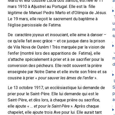
a
Marto et leur cousine Lúcia dos Santos, est née le 11
mars 1910 à Aljustrel au Portugal. Elle est la fille
légitime de Manuel Pedro Marto et d’Olímpia de Jésus.
Le 19 mars, elle reçoit le sacrement du baptême à
u
l’église paroissiale de Fatima.
m
De caractère joyeux et insouciant, elle aime à danser –
s
ce qu’elle fait avec grâce – et ce jusque dans la prison
de Vila Nova de Ourém ! Très marquée par la vision de
l’enfer (montré lors des apparitions de Fatima), elle
s’attache spécialement à prier et à se sacrifier pour la
d
conversion des pécheurs. Elle redit souvent la prière
enseignée par Notre Dame et elle invite son frère et sa
cousine à prier «
pour sauver les âmes de l’enfer
».
S
Le 13 octobre 1917, un ecclésiastique lui demande de
p
prier pour le Saint-Père. Elle lui demande qui est le
a
Saint-Père, et dès lors, à chaque prière ou sacrifice,
elle ajoute «
… et pour le Saint-Père
». Après chaque
chapelet, elle ajoute trois Ave pour lui. Elle aurait tant