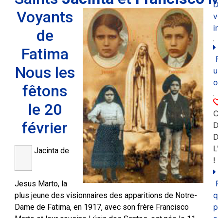
D
Voyants
v
i
de
Fatima
Nous les
u
o
fêtons
le 20
C
février
D
L
Jacinta de
!
Jesus
Marto, la
q
plus jeune des visionnaires des apparitions de Notre-
p
Dame de Fatima, en 1917, avec son frère Francisco