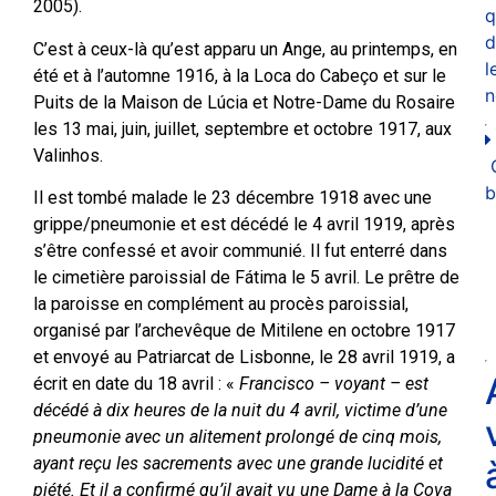
2005).
q
d
C’est à ceux-là qu’est apparu un Ange, au printemps, en
l
été et à l’automne 1916, à la Loca do Cabeço et sur le
n
Puits de la Maison de Lúcia et Notre-Dame du Rosaire
les 13 mai, juin, juillet, septembre et octobre 1917, aux
Valinhos.
b
Il est tombé malade le 23 décembre 1918 avec une
grippe/pneumonie et est décédé le 4 avril 1919, après
s’être confessé et avoir communié. Il fut enterré dans
le cimetière paroissial de Fátima le 5 avril. Le prêtre de
la paroisse en complément au procès paroissial,
organisé par l’archevêque de Mitilene en octobre 1917
et envoyé au Patriarcat de Lisbonne, le 28 avril 1919, a
écrit en date du 18 avril : «
Francisco – voyant – est
décédé à dix heures de la nuit du 4 avril, victime d’une
pneumonie avec un alitement prolongé de cinq mois,
ayant reçu les sacrements avec une grande lucidité et
piété. Et il a confirmé qu’il avait vu une Dame à la Cova