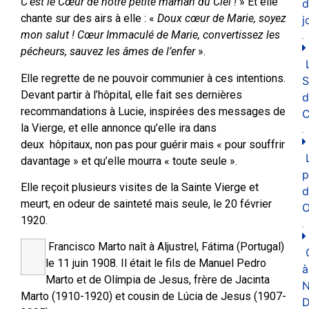
C’est le Cœur de notre petite maman du Ciel !
» Et elle
d
chante sur des airs à elle : «
Doux cœur de Marie, soyez
j
mon salut ! Cœur Immaculé de Marie, convertissez les
pécheurs, sauvez les âmes de l’enfer
».
Elle regrette de ne pouvoir communier à ces intentions.
Devant partir à l’hôpital, elle fait ses dernières
d
recommandations à Lucie, inspirées des messages de
C
la Vierge, et elle annonce qu’elle ira dans
deux hôpitaux, non pas pour guérir mais « pour souffrir
davantage » et qu’elle mourra « toute seule ».
p
Elle reçoit plusieurs visites de la Sainte Vierge et
d
meurt, en odeur de sainteté mais seule, le 20 février
O
1920.
Francisco Marto naît à Aljustrel, Fátima (Portugal)
le 11 juin 1908. Il était le fils de Manuel Pedro
à
Marto et de Olímpia de Jesus, frère de Jacinta
N
Marto (1910-1920) et cousin de Lúcia de Jesus (1907-
D