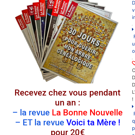
D
v
i
u
o
C
D
Recevez chez vous pendant
L
!
un an :
– la revue
La Bonne Nouvelle
– ET la revue
Voici ta Mère !
q
p
pour 20€