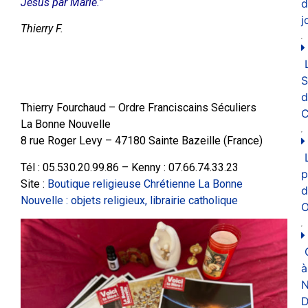
Jésus par Marie.”
d
j
Thierry F.
d
Thierry Fourchaud – Ordre Franciscains Séculiers
C
La Bonne Nouvelle
8 rue Roger Levy – 47180 Sainte Bazeille (France)
Tél : 05.530.20.99.86 – Kenny : 07.66.74.33.23
p
Site :
Boutique religieuse Chrétienne La Bonne
d
Nouvelle : objets religieux, librairie catholique
O
à
N
D