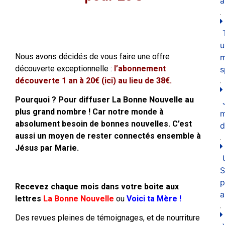
a
u
Nous avons décidés de vous faire une offre
m
découverte exceptionnelle :
l’abonnement
s
découverte 1 an à 20€
(ici)
au lieu de 38€.
Pourquoi ? Pour diffuser La Bonne Nouvelle au
plus grand nombre ! Car notre monde à
absolument besoin de bonnes nouvelles. C’est
d
aussi un moyen de rester connectés ensemble à
Jésus par Marie.
S
p
Recevez chaque mois dans votre boite aux
a
lettres
La Bonne Nouvelle
ou
Voici ta Mère !
Des revues pleines de témoignages, et de nourriture