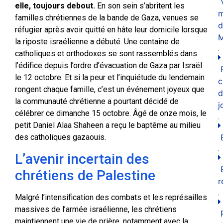
elle, toujours debout.
En son sein s’abritent les
m
familles chrétiennes de la bande de Gaza, venues se
d
réfugier après avoir quitté en hâte leur domicile lorsque
M
la riposte israélienne a débuté. Une centaine de
catholiques et orthodoxes se sont rassemblés dans
l’édifice depuis l’ordre d’évacuation de Gaza par Israël
le 12 octobre. Et si la peur et l’inquiétude du lendemain
c
rongent chaque famille, c’est un événement joyeux que
d
la communauté chrétienne a pourtant décidé de
j
célébrer ce dimanche 15 octobre. Âgé de onze mois, le
petit Daniel Alaa Shaheen a reçu le baptême au milieu
des catholiques gazaouis.
L’avenir incertain des
chrétiens de Palestine
r
Malgré l’intensification des combats et les représailles
massives de l’armée israélienne, les chrétiens
maintiennent une vie de prière, notamment avec la