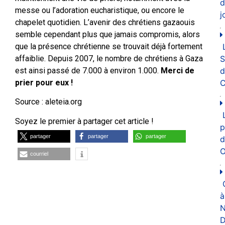
d
messe ou l’adoration eucharistique, ou encore le
j
chapelet quotidien. L’avenir des chrétiens gazaouis
semble cependant plus que jamais compromis, alors
que la présence chrétienne se trouvait déjà fortement
affaiblie. Depuis 2007, le nombre de chrétiens à Gaza
est ainsi passé de 7.000 à environ 1.000.
Merci de
d
prier pour eux !
C
Source : aleteia.org
Soyez le premier à partager cet article !
p
partager
partager
partager
d
O
courriel
à
N
D