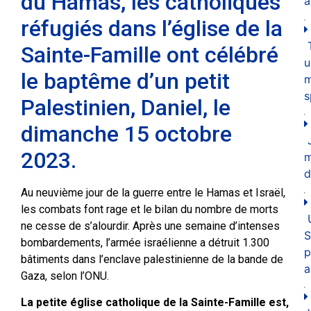
du Hamas, les catholiques
a
réfugiés dans l’église de la
Sainte-Famille ont célébré
u
le baptême d’un petit
m
s
Palestinien, Daniel, le
dimanche 15 octobre
2023.
d
Au neuvième jour de la guerre entre le Hamas et Israël,
les combats font rage et le bilan du nombre de morts
ne cesse de s’alourdir. Après une semaine d’intenses
S
bombardements, l’armée israélienne a détruit 1.300
p
bâtiments dans l’enclave palestinienne de la bande de
a
Gaza, selon l’ONU.
La petite église catholique de la Sainte-Famille est,