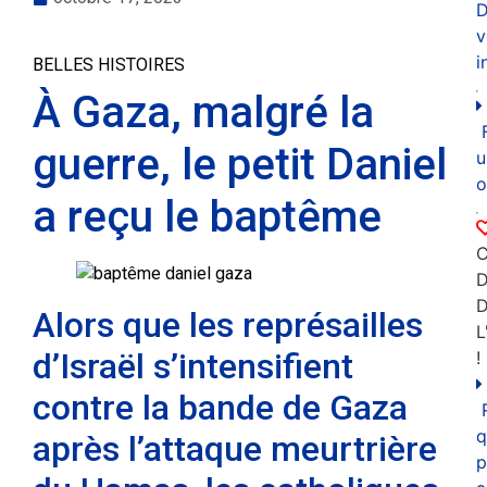
D
v
i
BELLES HISTOIRES
À Gaza, malgré la
guerre, le petit Daniel
u
o
a reçu le baptême
C
D
Alors que les représailles
L
d’Israël s’intensifient
!
contre la bande de Gaza
q
après l’attaque meurtrière
p