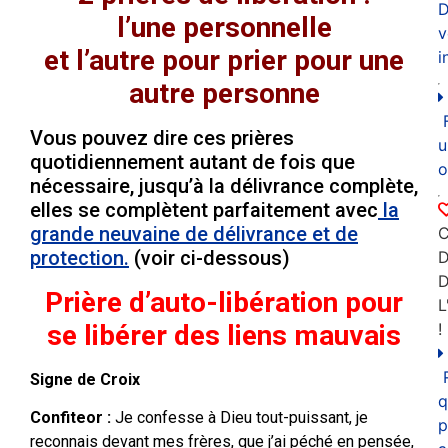
D
l’une personnelle
v
et l’autre pour prier pour une
i
autre personne
Vous pouvez dire ces prières
u
quotidiennement autant de fois que
o
nécessaire, jusqu’à la délivrance complète,
elles se complètent parfaitement avec
la
grande neuvaine de délivrance et de
C
protection.
(voir ci-dessous)
D
Prière d’auto-libération pour
L
se libérer des liens mauvais
!
Signe de Croix
q
Confiteor :
Je confesse à Dieu tout-puissant, je
p
reconnais devant mes frères, que j’ai péché en pensée,