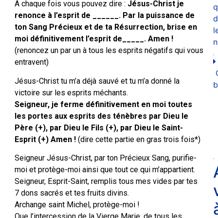
A chaque fois vous pouvez dire :
Jésus-Christ je
q
renonce à l’esprit de ______. Par la puissance de
d
ton Sang Précieux et de ta Résurrection, brise en
l
moi définitivement l’esprit de_____. Amen !
n
(renoncez un par un à tous les esprits négatifs qui vous
entravent)
Jésus-Christ tu m’a déjà sauvé et tu m’a donné la
b
victoire sur les esprits méchants.
Seigneur, je ferme définitivement en moi toutes
les portes aux esprits des ténèbres par Dieu le
Père (+), par Dieu le Fils (+), par Dieu le Saint-
Esprit (+) Amen !
(dire cette partie en gras trois fois*)
Seigneur Jésus-Christ, par ton Précieux Sang, purifie-
moi et protège-moi ainsi que tout ce qui m’appartient.
Seigneur, Esprit-Saint, remplis tous mes vides par tes
7 dons sacrés et tes fruits divins.
Archange saint Michel, protège-moi !
Que l’intercession de la Vierge Marie, de tous les