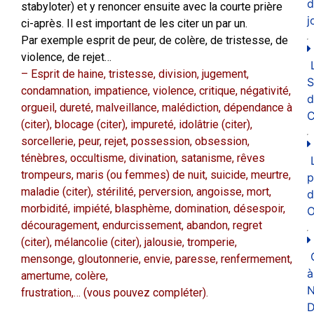
d
stabyloter) et y renoncer ensuite avec la courte prière
j
ci-après. Il est important de les citer un par un.
Par exemple esprit de peur, de colère, de tristesse, de
violence, de rejet…
– Esprit de haine, tristesse, division, jugement,
condamnation, impatience, violence, critique, négativité,
d
orgueil, dureté, malveillance, malédiction, dépendance à
C
(citer), blocage (citer), impureté, idolâtrie (citer),
sorcellerie, peur, rejet, possession, obsession,
ténèbres, occultisme, divination, satanisme, rêves
trompeurs, maris (ou femmes) de nuit, suicide, meurtre,
p
maladie (citer), stérilité, perversion, angoisse, mort,
d
morbidité, impiété, blasphème, domination, désespoir,
O
découragement, endurcissement, abandon, regret
(citer), mélancolie (citer), jalousie, tromperie,
mensonge, gloutonnerie, envie, paresse, renfermement,
à
amertume, colère,
N
frustration,… (vous pouvez compléter).
D