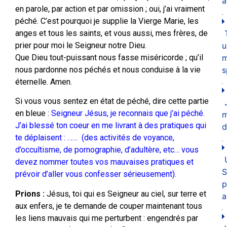
a
en parole, par action et par omission ; oui, j’ai vraiment
péché. C’est pourquoi je supplie la Vierge Marie, les
anges et tous les saints, et vous aussi, mes frères, de
u
prier pour moi le Seigneur notre Dieu.
m
Que Dieu tout-puissant nous fasse miséricorde ; qu’il
s
nous pardonne nos péchés et nous conduise à la vie
éternelle. Amen.
Si vous vous sentez en état de péché, dire cette partie
en bleue :
Seigneur Jésus, je reconnais que j’ai péché.
J’ai blessé ton coeur en me livrant à des pratiques qui
d
te déplaisent : …… (des activités de voyance,
d’occultisme, de pornographie, d’adultère, etc… vous
devez nommer toutes vos mauvaises pratiques et
S
prévoir d’aller vous confesser sérieusement).
p
Prions :
Jésus, toi qui es Seigneur au ciel, sur terre et
a
aux enfers, je te demande de couper maintenant tous
les liens mauvais qui me perturbent : engendrés par