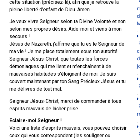
cette situation (précisez-là), afin que je retrouve la
m
pleine liberté d’enfant de Dieu. Amen.
d
Je veux vivre Seigneur selon ta Divine Volonté et non
M
selon mes propres désirs. Aide-moi et viens à mon
secours !
Jésus de Nazareth, j’affirme que tu es le Seigneur de
c
ma vie ! Je me place totalement sous ton autorité.
d
Seigneur Jésus-Christ, que toutes les forces
j
démoniaques qui me lient et m’enchaînent à de
mauvaises habitudes s’éloignent de moi. Je suis
couvert maintenant par ton Sang Précieux Jésus et tu
me délivres de tout mal.
Seigneur Jésus-Christ, merci de commander à tous
esprits mauvais de lâcher prise.
r
Eclaire-moi Seigneur !
Voici une liste d’esprits mauvais, vous pouvez choisir
ceux qui vous correspondent (les souligner ou