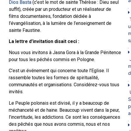
a
Dios Basta
(c’est le mot de sainte Thérèse : Dieu seul
suffit), créée par un producteur et un réalisateur de
films documentaires, fondation dédiée à
l’évangélisation, à la lumière de l’enseignement de
u
sainte Faustine.
m
s
La lettre d’invitation disait ceci :
Nous vous invitons à Jasna Gora à la Grande Pénitence
pour tous les péchés commis en Pologne.
C’est un événement qui concerne toute l’Eglise. Il
d
rassemble toutes les formes de spiritualité,
communautés et organisations. Considérez-vous tous
invités.
S
Le Peuple polonais est divisé, il y a beaucoup de
p
méchanceté et de haine. Beaucoup vivent dans la peur,
a
l’incertitude, les addictions. Ce sont les conséquences
des pêchés que nous avons commis, nous et nos