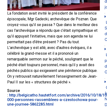
d
j
La fondation avait invité le président de la conférence
épiscopale, Mgr Gadecki, archevêque de Poznan. Que
croyez-vous qu’il se passa ? Que dans le meilleur des
cas l’archevêque a répondu que c’était sympathique et
d
qu’il appuyait l’initiative, mais que son agenda ne lui
C
permettait pas d’être présent ? Pas du tout.
L’archevêque y est allé, avec d’autres évêques, il a
célébré la grand-messe et il a prononcé un
remarquable sermon sur le péché, soulignant que le
p
péché était toujours personnel, mais qu’il y avait des
d
péchés publics qui exigeaient une pénitence publique.
O
On y retrouvait naturellement l’enseignement de Jean-
Paul II sur les « structures de péché ».
Source
à
:
http://belgicatho.hautetfort.com/archive/2016/10/18/10
N
000-personnes-rassemblees-a-czestochowa-pour-
une-journee-5862285.html
D