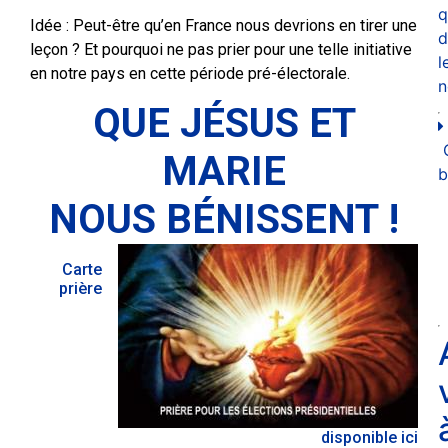
q
Idée : Peut-être qu’en France nous devrions en tirer une
d
leçon ? Et pourquoi ne pas prier pour une telle initiative
l
en notre pays en cette période pré-électorale.
n
QUE JÉSUS ET
MARIE
b
NOUS BÉNISSENT !
Carte
prière
disponible ici