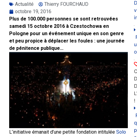
D
Actualité
Thierry FOURCHAUD
v
octobre 19, 2016
i
Plus de 100.000 personnes se sont retrouvées
samedi 15 octobre 2016 à Czestochowa en
Pologne pour un événement unique en son genre
et peu propice à déplacer les foules : une journée
u
de pénitence publique…
o
C
D
L
!
q
p
L’initiative émanait d’une petite fondation intitulée
Solo